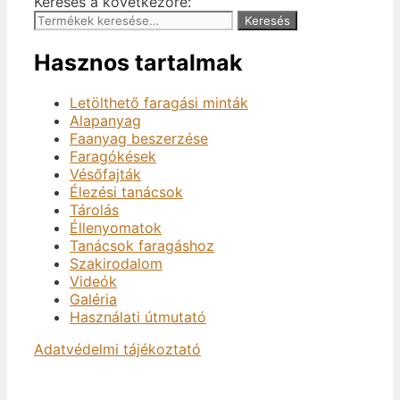
Keresés a következőre:
Keresés
Hasznos tartalmak
Letölthető faragási minták
Alapanyag
Faanyag beszerzése
Faragókések
Vésőfajták
Élezési tanácsok
Tárolás
Éllenyomatok
Tanácsok faragáshoz
Szakirodalom
Videók
Galéria
Használati útmutató
Adatvédelmi tájékoztató