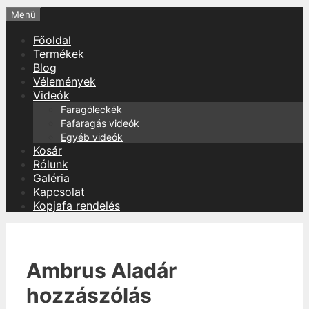
Menü
Főoldal
Termékek
Blog
Vélemények
Videók
Faragóleckék
Fafaragás videók
Egyéb videók
Kosár
Rólunk
Galéria
Kapcsolat
Kopjafa rendelés
Ambrus Aladár
hozzászólás