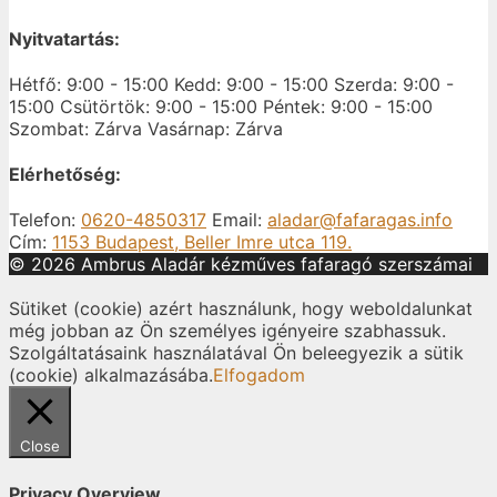
Nyitvatartás:
Hétfő: 9:00 - 15:00
Kedd: 9:00 - 15:00
Szerda: 9:00 -
15:00
Csütörtök: 9:00 - 15:00
Péntek: 9:00 - 15:00
Szombat: Zárva
Vasárnap: Zárva
Elérhetőség:
Telefon:
0620-4850317
Email:
aladar@fafaragas.info
Cím:
1153 Budapest, Beller Imre utca 119.
© 2026 Ambrus Aladár kézműves fafaragó szerszámai
Sütiket (cookie) azért használunk, hogy weboldalunkat
még jobban az Ön személyes igényeire szabhassuk.
Szolgáltatásaink használatával Ön beleegyezik a sütik
(cookie) alkalmazásába.
Elfogadom
Close
Privacy Overview