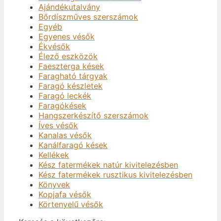
Ajándékutalvány
Bőrdíszműves szerszámok
Egyéb
Egyenes vésők
Ékvésők
Élező eszközök
Faeszterga kések
Faragható tárgyak
Faragó készletek
Faragó leckék
Faragókések
Hangszerkészítő szerszámok
Íves vésők
Kanalas vésők
Kanálfaragó kések
Kellékek
Kész fatermékek natúr kivitelezésben
Kész fatermékek rusztikus kivitelezésben
Könyvek
Kopjafa vésők
Körtenyelű vésők