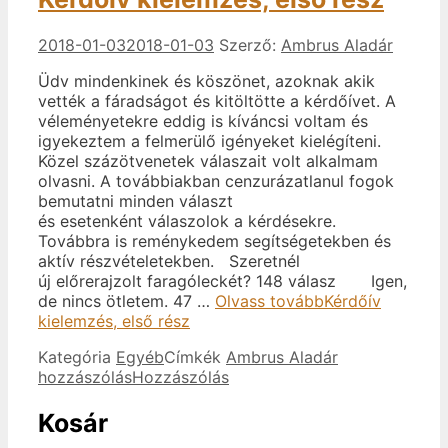
2018-01-03
2018-01-03
Szerző:
Ambrus Aladár
Üdv mindenkinek és köszönet, azoknak akik
vették a fáradságot és kitöltötte a kérdőívet. A
véleményetekre eddig is kíváncsi voltam és
igyekeztem a felmerülő igényeket kielégíteni.
Közel százötvenetek válaszait volt alkalmam
olvasni. A továbbiakban cenzurázatlanul fogok
bemutatni minden választ
és esetenként válaszolok a kérdésekre.
Továbbra is reménykedem segítségetekben és
aktív részvételetekben. Szeretnél
új előrerajzolt faragóleckét? 148 válasz Igen,
de nincs ötletem. 47 …
Olvass tovább
Kérdőív
kielemzés, első rész
Kategória
Egyéb
Címkék
Ambrus Aladár
hozzászólás
Hozzászólás
Kosár