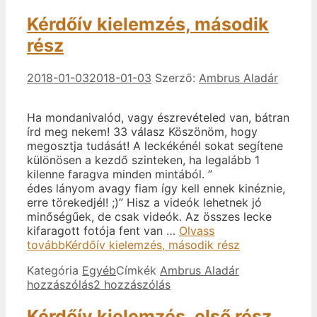
Kérdőív kielemzés, második
rész
2018-01-03
2018-01-03
Szerző:
Ambrus Aladár
Ha mondanivalód, vagy észrevételed van, bátran
írd meg nekem! 33 válasz Köszönöm, hogy
megosztja tudását! A leckékénél sokat segítene
különösen a kezdő szinteken, ha legalább 1
kilenne faragva minden mintából. ”
édes lányom avagy fiam így kell ennek kinéznie,
erre törekedjél! ;)” Hisz a videók lehetnek jó
minőségűek, de csak videók. Az összes lecke
kifaragott fotója fent van …
Olvass
tovább
Kérdőív kielemzés, második rész
Kategória
Egyéb
Címkék
Ambrus Aladár
hozzászólás
2 hozzászólás
Kérdőív kielemzés, első rész