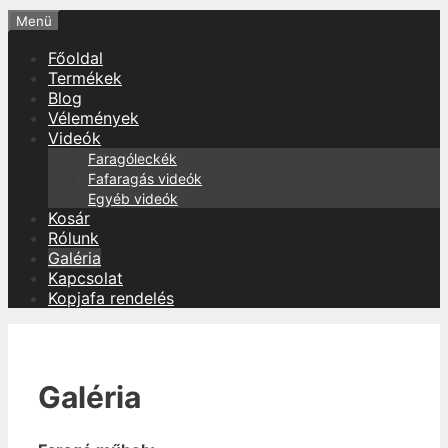
Menü
Főoldal
Termékek
Blog
Vélemények
Videók
Faragóleckék
Fafaragás videók
Egyéb videók
Kosár
Rólunk
Galéria
Kapcsolat
Kopjafa rendelés
Galéria