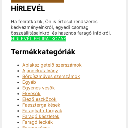
HÍRLEVÉL
Ha feliratkozik, Ön is értesül rendszeres
kedvezményeinkről, egyedi csomag
összeállításainkról és hasznos faragó infókról.
HÍRLEVÉL FELIRATKOZÁS
Termékkategóriák
Ablakszigetelő szerszámok
Ajándékutalvány
Bőrdíszműves szerszámok
Egyéb
Egyenes vésők
Ékvésők
Élező eszközök
Faeszterga kések
Faragható tárgyak
Faragó készletek
Faragó leckék
Faragókések