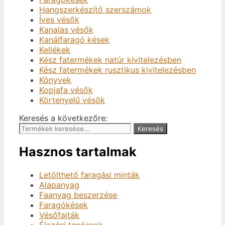
Hangszerkészítő szerszámok
Íves vésők
Kanalas vésők
Kanálfaragó kések
Kellékek
Kész fatermékek natúr kivitelezésben
Kész fatermékek rusztikus kivitelezésben
Könyvek
Kopjafa vésők
Körtenyelű vésők
Keresés a következőre:
Keresés
Hasznos tartalmak
Letölthető faragási minták
Alapanyag
Faanyag beszerzése
Faragókések
Vésőfajták