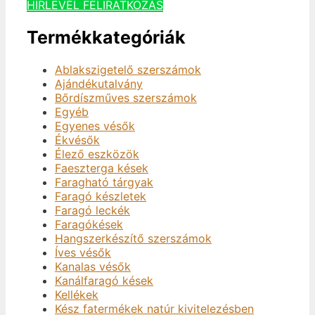
HÍRLEVÉL FELIRATKOZÁS
Termékkategóriák
Ablakszigetelő szerszámok
Ajándékutalvány
Bőrdíszműves szerszámok
Egyéb
Egyenes vésők
Ékvésők
Élező eszközök
Faeszterga kések
Faragható tárgyak
Faragó készletek
Faragó leckék
Faragókések
Hangszerkészítő szerszámok
Íves vésők
Kanalas vésők
Kanálfaragó kések
Kellékek
Kész fatermékek natúr kivitelezésben