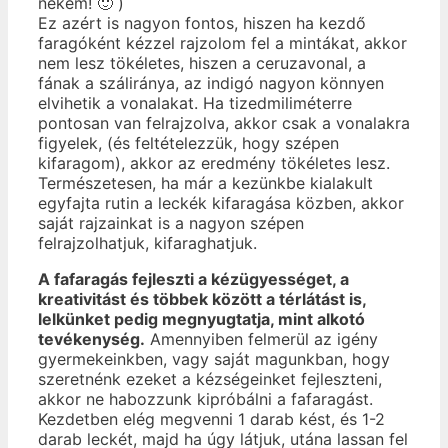
nekem! 🙂 )
Ez azért is nagyon fontos, hiszen ha kezdő
faragóként kézzel rajzolom fel a mintákat, akkor
nem lesz tökéletes, hiszen a ceruzavonal, a
fának a száliránya, az indigó nagyon könnyen
elvihetik a vonalakat. Ha tizedmiliméterre
pontosan van felrajzolva, akkor csak a vonalakra
figyelek, (és feltételezzük, hogy szépen
kifaragom), akkor az eredmény tökéletes lesz.
Természetesen, ha már a kezünkbe kialakult
egyfajta rutin a leckék kifaragása közben, akkor
saját rajzainkat is a nagyon szépen
felrajzolhatjuk, kifaraghatjuk.
A fafaragás fejleszti a kézügyességet, a
kreativitást és többek között a térlátást is,
lelkünket pedig megnyugtatja, mint alkotó
tevékenység.
Amennyiben felmerül az igény
gyermekeinkben, vagy saját magunkban, hogy
szeretnénk ezeket a kézségeinket fejleszteni,
akkor ne habozzunk kipróbálni a fafaragást.
Kezdetben elég megvenni 1 darab kést, és 1-2
darab leckét, majd ha úgy látjuk, utána lassan fel