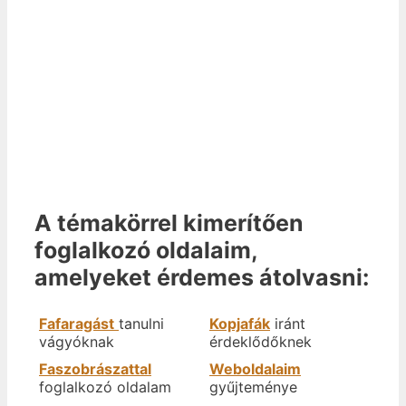
A témakörrel kimerítően
foglalkozó oldalaim,
amelyeket érdemes átolvasni:
Fafaragást
tanulni
Kopjafák
iránt
vágyóknak
érdeklődőknek
Faszobrászattal
Weboldalaim
foglalkozó oldalam
gyűjteménye