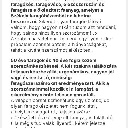
faragókés, faragóvéső, élezőszerszám és
faragásra előkészített faanyag, amelyet a
Székely faragóházamból ne lehetne
beszerezni.
Sikerült olyan faragóellátóvá
válnom, hogy nagyon ritkán tudom azt mondani,
hogy sajnos nincs ilyen szerszámom! 🙂
Azonban ha véletlenül felmerül egy ilyen, akkor
próbálom azonnal pótolni a hiányosságokat,
tehát a kívánt szerszámot elkészíteni.
50 éve faragok és 40 éve foglalkozom
szerszámkészítéssel. A két szakma találkozása
teljesen készhezálló, ergonómikus, nagyon jól
vágó és élettartó, minőségi
faragószerszámokat eredményezett. Akik a
szerszámaimmal kezdik el a faragást, a
sikerélmény szinte teljesen garantált.
A világon bárhol bemehetünk egy üzletbe, de
olyan faragókészletet nem fogunk látni,
amelyben válogatott, teljesen száraz,
előkészített és előrerajzolt faanyag is található.
(Ha mégis tud valaki ilyenről, kérem jelezze