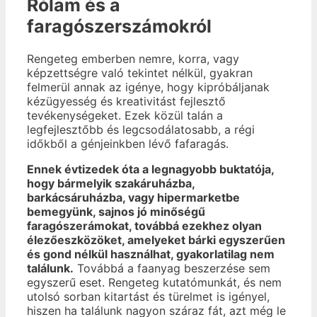
Rólam és a
faragószerszámokról
Rengeteg emberben nemre, korra, vagy
képzettségre való tekintet nélkül, gyakran
felmerül annak az igénye, hogy kipróbáljanak
kézügyesség és kreativitást fejlesztő
tevékenységeket. Ezek közül talán a
legfejlesztőbb és legcsodálatosabb, a régi
időkből a génjeinkben lévő fafaragás.
Ennek évtizedek óta a legnagyobb buktatója,
hogy bármelyik szakáruházba,
barkácsáruházba, vagy hipermarketbe
bemegyünk, sajnos jó minőségű
faragószerámokat, továbbá ezekhez olyan
élezőeszközöket, amelyeket bárki egyszerűen
és gond nélkül használhat, gyakorlatilag nem
találunk.
Továbbá a faanyag beszerzése sem
egyszerű eset. Rengeteg kutatómunkát, és nem
utolsó sorban kitartást és türelmet is igényel,
hiszen ha találunk nagyon száraz fát, azt még le