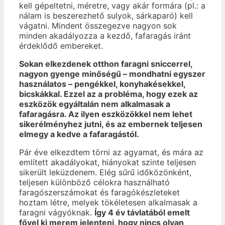
kell gépeltetni, méretre, vagy akár formára (pl.: a
nálam is beszerezhető sulyok, sárkaparó) kell
vágatni. Mindent összegezve nagyon sok
minden akadályozza a kezdő, fafaragás iránt
érdeklődő embereket.
Sokan elkezdenek otthon faragni sniccerrel,
nagyon gyenge minőségű – mondhatni egyszer
használatos – pengékkel, konyhakésekkel,
bicskákkal. Ezzel az a probléma, hogy ezek az
eszközök egyáltalán nem alkalmasak a
fafaragásra. Az ilyen eszközökkel nem lehet
sikerélményhez jutni, és az embernek teljesen
elmegy a kedve a fafaragástól.
Pár éve elkezdtem törni az agyamat, és mára az
említett akadályokat, hiányokat szinte teljesen
sikerült leküzdenem. Elég sűrű időközönként,
teljesen különböző célokra használható
faragószerszámokat és faragókészleteket
hoztam létre, melyek tökéletesen alkalmasak a
faragni vágyóknak.
Így 4 év távlatából emelt
fővel ki merem jelenteni, hogy nincs olyan