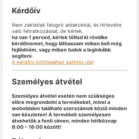
Kérdőív
Nem zaklatlak felugró ablakokkal, és hírlevélre
való feliratkozással, de kérlek,
ha van 1 perced, kérlek töltsd ki rövidke
kérdőívemet, hogy láthassam miben kell még
fejlődnöm, vagy miben tudok a leginkább
segíteni.
A kérdőív kitöltéséhez kattints ide!
Személyes átvétel
Személyes átvétel esetén nem szükséges
előre megrendelni a termékeket, mivel a
weboldalon található szerszámok közül minden
van készleten! A termékek személyesen
átvehetők a fenti címen, minden hétköznap
8:00 – 16:00 között!