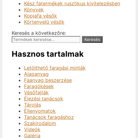
Kész fatermékek rusztikus kivitelezésben
Könyvek
Kopjafa vésők
Körtenyelű vésők
Keresés a következőre:
Keresés
Hasznos tartalmak
Letölthető faragási minták
Alapanyag
Faanyag beszerzése
Faragókések
Vésőfajták
Élezési tanácsok
Tárolás
Éllenyomatok
Tanácsok faragáshoz
Szakirodalom
Videók
Galéria