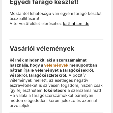
Egyedi faragó készlet!
Mostantól lehetősége van egyéni faragó készlet
összeállítására!
A tervezőfelület eléréséhez
kattintson ide
Vásárlói vélemények
Kérnék mindenkit, aki a szerszámaimat
használja, hogy a
vélemények
menüpontban
bátran írja le véleményét a faragókésekről,
vésőkről, faragókészletekről.
A pozitív
vélemények mellett, az esetleges negatív
észrevételeket is szívesen fogadom, hiszen csak
így fejleszthetem
tökéletesre
a szerszámaimat!
Ha valaki a faragószerszámokkal bármilyen
módon elégedetlen, kérem jelezze és azonnal
orvosoljuk!