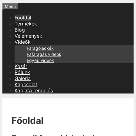
Menü
Főoldal
Termékek
Blog
Vélemények
Videók
Faragóleckék
Fafaragás videók
Egyéb videók
Kosár
Rólunk
Galéria
Kapcsolat
Kopjafa rendelés
Főoldal