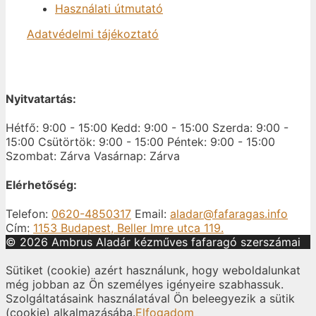
Használati útmutató
Adatvédelmi tájékoztató
Nyitvatartás:
Hétfő: 9:00 - 15:00
Kedd: 9:00 - 15:00
Szerda: 9:00 -
15:00
Csütörtök: 9:00 - 15:00
Péntek: 9:00 - 15:00
Szombat: Zárva
Vasárnap: Zárva
Elérhetőség:
Telefon:
0620-4850317
Email:
aladar@fafaragas.info
Cím:
1153 Budapest, Beller Imre utca 119.
© 2026 Ambrus Aladár kézműves fafaragó szerszámai
Sütiket (cookie) azért használunk, hogy weboldalunkat
még jobban az Ön személyes igényeire szabhassuk.
Szolgáltatásaink használatával Ön beleegyezik a sütik
(cookie) alkalmazásába.
Elfogadom