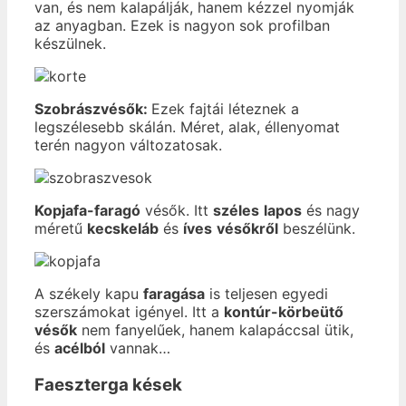
van, és nem kalapálják, hanem kézzel nyomják
az anyagban. Ezek is nagyon sok profilban
készülnek.
Szobrászvésők:
Ezek fajtái léteznek a
legszélesebb skálán. Méret, alak, éllenyomat
terén nagyon változatosak.
Kopjafa-faragó
vésők. Itt
széles
lapos
és nagy
méretű
kecskeláb
és
íves
vésőkről
beszélünk.
A székely kapu
faragása
is teljesen egyedi
szerszámokat igényel. Itt a
kontúr-körbeütő
vésők
nem fanyelűek, hanem kalapáccsal ütik,
és
acélból
vannak…
Faeszterga kések