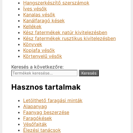
Hangszerkészítő szerszámok
Íves vésők
Kanalas vésők
Kanálfaragó kések
Kellékek
Kész fatermékek natúr kivitelezésben
Kész fatermékek rusztikus kivitelezésben
Könyvek
Kopjafa vésők
Körtenyelű vésők
Keresés a következőre:
Keresés
Hasznos tartalmak
Letölthető faragási minták
Alapanyag
Faanyag beszerzése
Faragókések
Vésőfajták
Élezési tanácsok