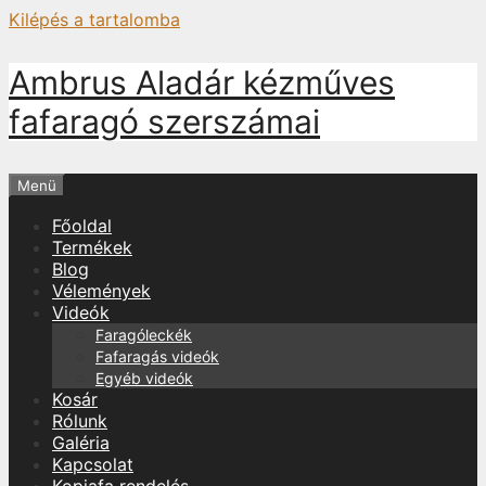
Kilépés a tartalomba
Ambrus Aladár kézműves
fafaragó szerszámai
Menü
Főoldal
Termékek
Blog
Vélemények
Videók
Faragóleckék
Fafaragás videók
Egyéb videók
Kosár
Rólunk
Galéria
Kapcsolat