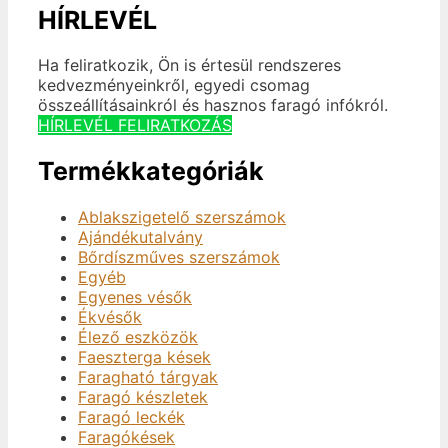
HÍRLEVÉL
Ha feliratkozik, Ön is értesül rendszeres
kedvezményeinkről, egyedi csomag
összeállításainkról és hasznos faragó infókról.
HÍRLEVÉL FELIRATKOZÁS
Termékkategóriák
Ablakszigetelő szerszámok
Ajándékutalvány
Bőrdíszműves szerszámok
Egyéb
Egyenes vésők
Ékvésők
Élező eszközök
Faeszterga kések
Faragható tárgyak
Faragó készletek
Faragó leckék
Faragókések