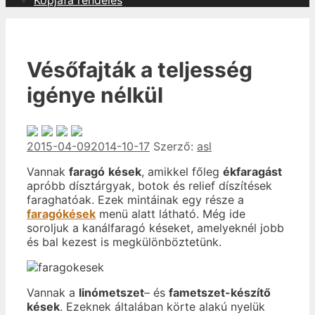
Kopjafa rendelés
Vésőfajták a teljesség
igénye nélkül
2015-04-09
2014-10-17
Szerző:
asl
Vannak
faragó
kések
, amikkel főleg
ékfaragást
apróbb dísztárgyak, botok és relief díszítések
faraghatóak. Ezek mintáinak egy része a
faragókések
menü alatt látható. Még ide
soroljuk a kanálfaragó késeket, amelyeknél jobb
és bal kezest is megkülönböztetünk.
Vannak a
linómetszet
– és
fametszet-készítő
kések
. Ezeknek általában körte alakú nyelük