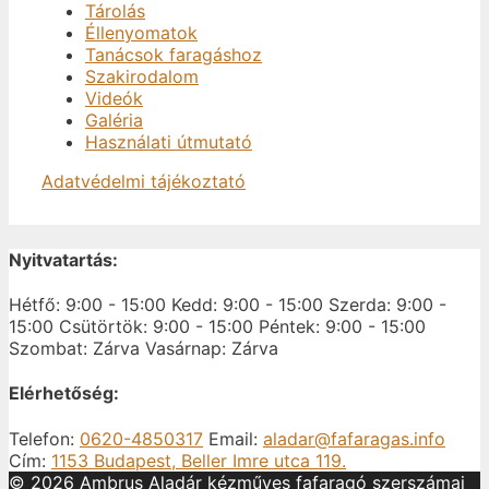
Tárolás
Éllenyomatok
Tanácsok faragáshoz
Szakirodalom
Videók
Galéria
Használati útmutató
Adatvédelmi tájékoztató
Nyitvatartás:
Hétfő: 9:00 - 15:00
Kedd: 9:00 - 15:00
Szerda: 9:00 -
15:00
Csütörtök: 9:00 - 15:00
Péntek: 9:00 - 15:00
Szombat: Zárva
Vasárnap: Zárva
Elérhetőség:
Telefon:
0620-4850317
Email:
aladar@fafaragas.info
Cím:
1153 Budapest, Beller Imre utca 119.
© 2026 Ambrus Aladár kézműves fafaragó szerszámai