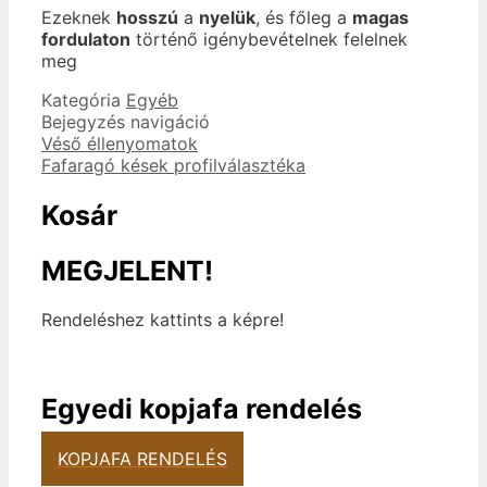
Ezeknek
hosszú
a
nyelük
, és főleg a
magas
fordulaton
történő igénybevételnek felelnek
meg
Kategória
Egyéb
Bejegyzés navigáció
Véső éllenyomatok
Fafaragó kések profilválasztéka
Kosár
MEGJELENT!
Rendeléshez kattints a képre!
Egyedi kopjafa rendelés
KOPJAFA RENDELÉS