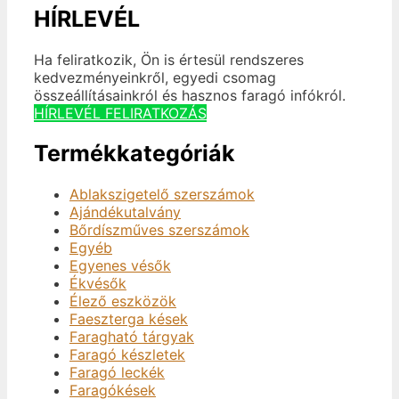
HÍRLEVÉL
Ha feliratkozik, Ön is értesül rendszeres
kedvezményeinkről, egyedi csomag
összeállításainkról és hasznos faragó infókról.
HÍRLEVÉL FELIRATKOZÁS
Termékkategóriák
Ablakszigetelő szerszámok
Ajándékutalvány
Bőrdíszműves szerszámok
Egyéb
Egyenes vésők
Ékvésők
Élező eszközök
Faeszterga kések
Faragható tárgyak
Faragó készletek
Faragó leckék
Faragókések