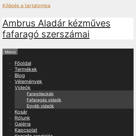
Kilépés a tartalomba
Ambrus Aladár kézműves
fafaragó szerszámai
Menü
Főoldal
Termékek
Blog
Vélemények
Videók
Faragóleckék
Fafaragás videók
Egyéb videók
Kosár
Rólunk
Galéria
Kapcsolat