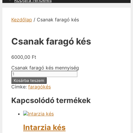
Kopjafa rendelés
Kezdőlap
/ Csanak faragó kés
Csanak faragó kés
6000,00
Ft
Csanak faragó kés mennyiség
Kosárba teszem
Címke:
faragókés
Kapcsolódó termékek
Intarzia kés