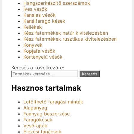
Hangszerkészítő szerszámok
Íves vésők
Kanalas vésők
Kanálfaragó kések
Kellékek
Kész fatermékek natúr kivitelezésben
Kész fatermékek rusztikus kivitelezésben
Könyvek
Kopjafa vésők
Körtenyelű vésők
Keresés a következőre:
Keresés
Hasznos tartalmak
Letölthető faragási minták
Alapanyag
Faanyag beszerzése
Faragókések
Vésőfajták
Élezési tanácsok