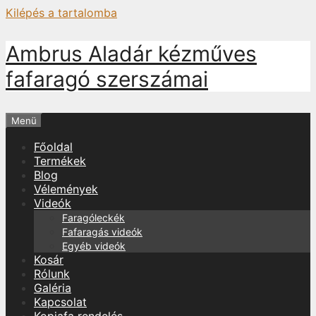
Kilépés a tartalomba
Ambrus Aladár kézműves
fafaragó szerszámai
Menü
Főoldal
Termékek
Blog
Vélemények
Videók
Faragóleckék
Fafaragás videók
Egyéb videók
Kosár
Rólunk
Galéria
Kapcsolat