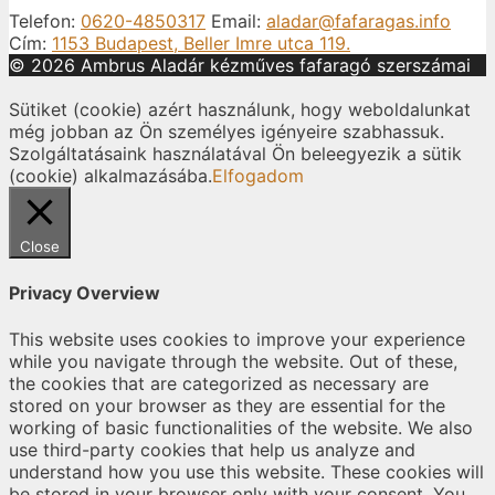
Telefon:
0620-4850317
Email:
aladar@fafaragas.info
Cím:
1153 Budapest, Beller Imre utca 119.
© 2026 Ambrus Aladár kézműves fafaragó szerszámai
Sütiket (cookie) azért használunk, hogy weboldalunkat
még jobban az Ön személyes igényeire szabhassuk.
Szolgáltatásaink használatával Ön beleegyezik a sütik
(cookie) alkalmazásába.
Elfogadom
Close
Privacy Overview
This website uses cookies to improve your experience
while you navigate through the website. Out of these,
the cookies that are categorized as necessary are
stored on your browser as they are essential for the
working of basic functionalities of the website. We also
use third-party cookies that help us analyze and
understand how you use this website. These cookies will
be stored in your browser only with your consent. You