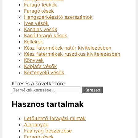
Faragó leckék
Faragókések
Hangszerkészítő szerszámok
Íves vésők
Kanalas vésők
Kanálfaragó kések
Kellékek
Kész fatermékek natúr kivitelezésben
Kész fatermékek rusztikus kivitelezésben
Könyvek
Kopjafa vésők
Körtenyelű vésők
Keresés a következőre:
Keresés
Hasznos tartalmak
Letölthető faragási minták
Alapanyag
Faanyag beszerzése
Faragókések