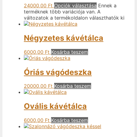
24000,00
Ft
Opciók választása
Ennek a
terméknek több variációja van. A
változatok a termékoldalon választhatók ki
Négyzetes kávétálca
6000,00
Ft
Kosárba teszem
Óriás vágódeszka
20000,00
Ft
Kosárba teszem
Ovális kávétálca
6000,00
Ft
Kosárba teszem