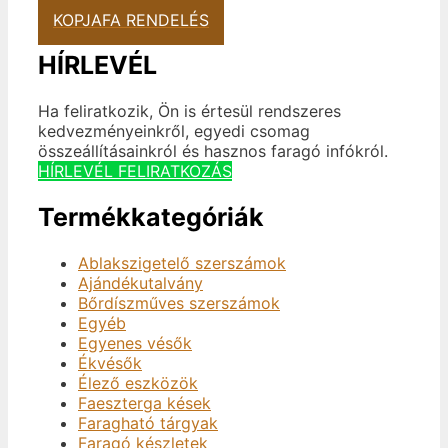
KOPJAFA RENDELÉS
HÍRLEVÉL
Ha feliratkozik, Ön is értesül rendszeres
kedvezményeinkről, egyedi csomag
összeállításainkról és hasznos faragó infókról.
HÍRLEVÉL FELIRATKOZÁS
Termékkategóriák
Ablakszigetelő szerszámok
Ajándékutalvány
Bőrdíszműves szerszámok
Egyéb
Egyenes vésők
Ékvésők
Élező eszközök
Faeszterga kések
Faragható tárgyak
Faragó készletek