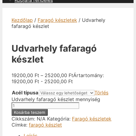
Kopjafa rendelés
Kezdőlap
/
Faragó készletek
/ Udvarhely
fafaragó készlet
Udvarhely fafaragó
készlet
19200,00
Ft
–
25200,00
Ft
Ártartomány:
19200,00 Ft - 25200,00 Ft
Acél típusa
Törlés
Udvarhely fafaragó készlet mennyiség
Kosárba teszem
Cikkszám:
N/A
Kategória:
Faragó készletek
Címke:
faragó készlet
Leírás