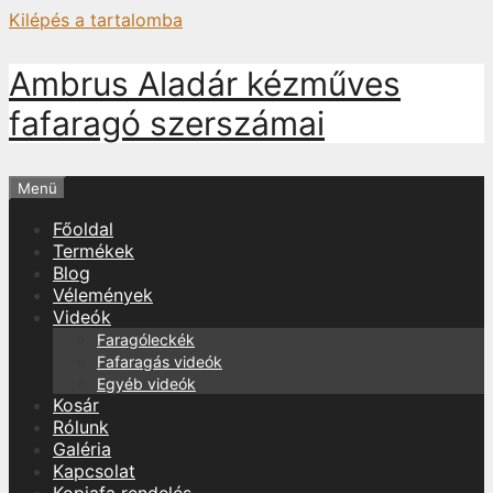
Kilépés a tartalomba
Ambrus Aladár kézműves
fafaragó szerszámai
Menü
Főoldal
Termékek
Blog
Vélemények
Videók
Faragóleckék
Fafaragás videók
Egyéb videók
Kosár
Rólunk
Galéria
Kapcsolat