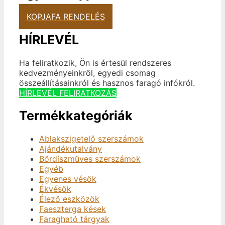
KOPJAFA RENDELÉS
HÍRLEVÉL
Ha feliratkozik, Ön is értesül rendszeres
kedvezményeinkről, egyedi csomag
összeállításainkról és hasznos faragó infókról.
HÍRLEVÉL FELIRATKOZÁS
Termékkategóriák
Ablakszigetelő szerszámok
Ajándékutalvány
Bőrdíszműves szerszámok
Egyéb
Egyenes vésők
Ékvésők
Élező eszközök
Faeszterga kések
Faragható tárgyak