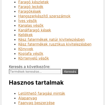
Faragó készletek
Faragó leckék
Faragókések
Hangszerkészítő szerszámok
Íves vésők
Kanalas vésők
Kanálfaragó kések
Kellékek
Kész fatermékek natúr kivitelezésben
Kész fatermékek rusztikus kivitelezésben
Könyvek
Kopjafa vésők
Körtenyelű vésők
Keresés a következőre:
Keresés
Hasznos tartalmak
Letölthető faragási minták
Alapanyag
Faanyag beszerzése