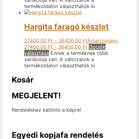
termékoldalon választhatók ki
Hargita faragó készlet
27400,00
Ft
–
36400,00
Ft
Ártartomány:
27400,00 Ft - 36400,00 Ft
Opciók
választása
Ennek a terméknek több
variációja van. A változatok a
termékoldalon választhatók ki
Kosár
MEGJELENT!
Rendeléshez kattints a képre!
Egyedi kopjafa rendelés