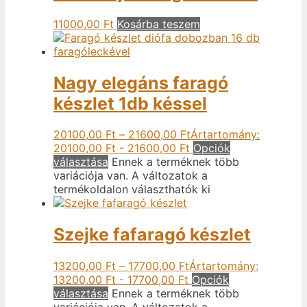
11000,00
Ft
Kosárba teszem
Nagy elegáns faragó
készlet 1db késsel
20100,00
Ft
–
21600,00
Ft
Ártartomány:
20100,00 Ft - 21600,00 Ft
Opciók
választása
Ennek a terméknek több
variációja van. A változatok a
termékoldalon választhatók ki
Szejke fafaragó készlet
13200,00
Ft
–
17700,00
Ft
Ártartomány:
13200,00 Ft - 17700,00 Ft
Opciók
választása
Ennek a terméknek több
variációja van. A változatok a