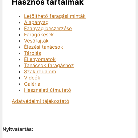
Hasznos tartalmak
Letölthető faragási minták
Alapanyag
Faanyag beszerzése
Faragókések
Vésőfajták
Élezési tanácsok
Tárolás
Éllenyomatok
Tanácsok faragáshoz
Szakirodalom
Videók
Galéria
Használati útmutató
Adatvédelmi tájékoztató
Nyitvatartás: