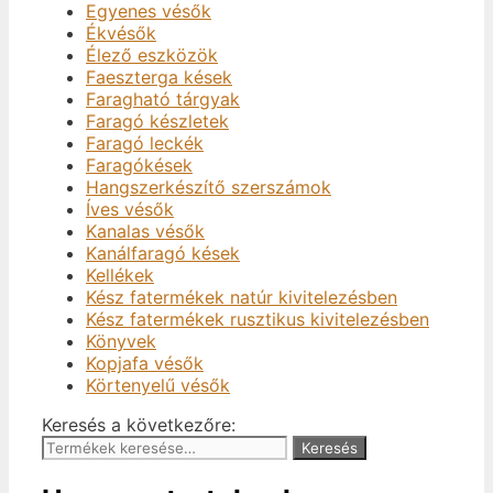
Egyenes vésők
Ékvésők
Élező eszközök
Faeszterga kések
Faragható tárgyak
Faragó készletek
Faragó leckék
Faragókések
Hangszerkészítő szerszámok
Íves vésők
Kanalas vésők
Kanálfaragó kések
Kellékek
Kész fatermékek natúr kivitelezésben
Kész fatermékek rusztikus kivitelezésben
Könyvek
Kopjafa vésők
Körtenyelű vésők
Keresés a következőre:
Keresés