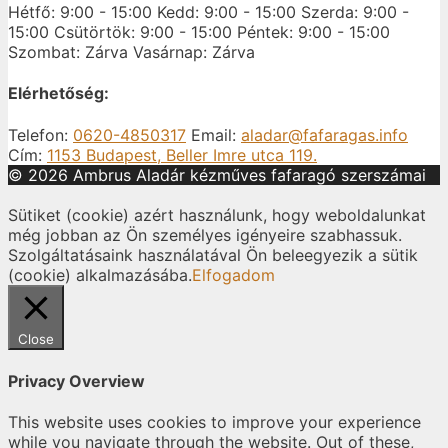
Hétfő: 9:00 - 15:00
Kedd: 9:00 - 15:00
Szerda: 9:00 -
15:00
Csütörtök: 9:00 - 15:00
Péntek: 9:00 - 15:00
Szombat: Zárva
Vasárnap: Zárva
Elérhetőség:
Telefon:
0620-4850317
Email:
aladar@fafaragas.info
Cím:
1153 Budapest, Beller Imre utca 119.
© 2026 Ambrus Aladár kézműves fafaragó szerszámai
Sütiket (cookie) azért használunk, hogy weboldalunkat
még jobban az Ön személyes igényeire szabhassuk.
Szolgáltatásaink használatával Ön beleegyezik a sütik
(cookie) alkalmazásába.
Elfogadom
Close
Privacy Overview
This website uses cookies to improve your experience
while you navigate through the website. Out of these,