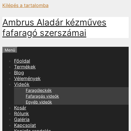
Kilépés a tartalomba
Ambrus Aladár kézműves
fafaragó szerszámai
Menü
Főoldal
Termékek
Blog
Vélemények
Videók
Faragóleckék
Fafaragás videók
Egyéb videók
Kosár
Rólunk
Galéria
Kapcsolat