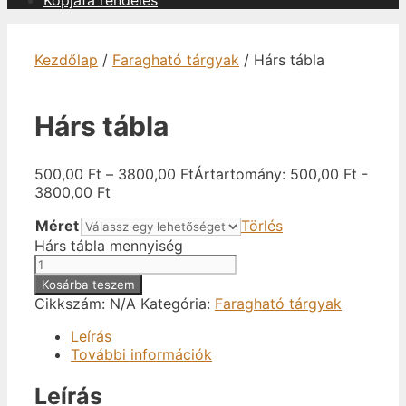
Kopjafa rendelés
Kezdőlap
/
Faragható tárgyak
/ Hárs tábla
Hárs tábla
500,00
Ft
–
3800,00
Ft
Ártartomány: 500,00 Ft -
3800,00 Ft
Méret
Törlés
Hárs tábla mennyiség
Kosárba teszem
Cikkszám:
N/A
Kategória:
Faragható tárgyak
Leírás
További információk
Leírás