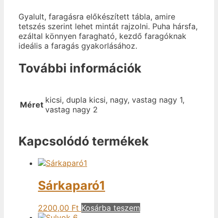
Gyalult, faragásra előkészített tábla, amire
tetszés szerint lehet mintát rajzolni. Puha hársfa,
ezáltal könnyen faragható, kezdő faragóknak
ideális a faragás gyakorlásához.
További információk
kicsi, dupla kicsi, nagy, vastag nagy 1,
Méret
vastag nagy 2
Kapcsolódó termékek
Sárkaparó1
2200,00
Ft
Kosárba teszem