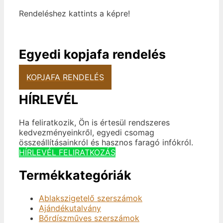
Rendeléshez kattints a képre!
Egyedi kopjafa rendelés
KOPJAFA RENDELÉS
HÍRLEVÉL
Ha feliratkozik, Ön is értesül rendszeres
kedvezményeinkről, egyedi csomag
összeállításainkról és hasznos faragó infókról.
HÍRLEVÉL FELIRATKOZÁS
Termékkategóriák
Ablakszigetelő szerszámok
Ajándékutalvány
Bőrdíszműves szerszámok