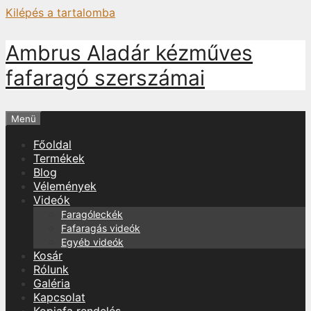
Kilépés a tartalomba
Ambrus Aladár kézműves
fafaragó szerszámai
Menü
Főoldal
Termékek
Blog
Vélemények
Videók
Faragóleckék
Fafaragás videók
Egyéb videók
Kosár
Rólunk
Galéria
Kapcsolat