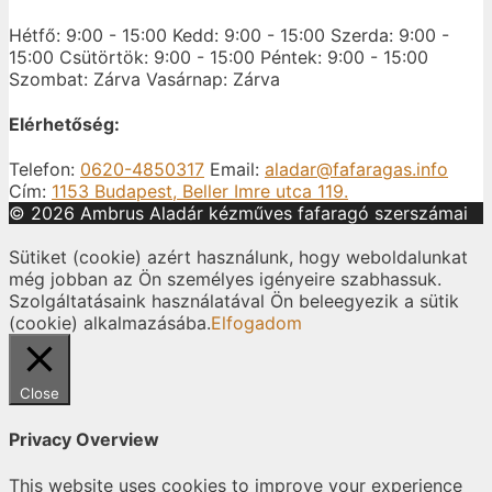
Hétfő: 9:00 - 15:00
Kedd: 9:00 - 15:00
Szerda: 9:00 -
15:00
Csütörtök: 9:00 - 15:00
Péntek: 9:00 - 15:00
Szombat: Zárva
Vasárnap: Zárva
Elérhetőség:
Telefon:
0620-4850317
Email:
aladar@fafaragas.info
Cím:
1153 Budapest, Beller Imre utca 119.
© 2026 Ambrus Aladár kézműves fafaragó szerszámai
Sütiket (cookie) azért használunk, hogy weboldalunkat
még jobban az Ön személyes igényeire szabhassuk.
Szolgáltatásaink használatával Ön beleegyezik a sütik
(cookie) alkalmazásába.
Elfogadom
Close
Privacy Overview
This website uses cookies to improve your experience