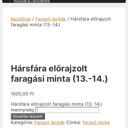
Kopjafa rendelés
Kezdőlap
/
Faragó leckék
/ Hársfára előrajzolt
faragási minta (13.-14.)
Hársfára előrajzolt
faragási minta (13.-14.)
1000,00
Ft
Hársfára előrajzolt faragási minta (13.-14.)
mennyiség
Kosárba teszem
Kategória:
Faragó leckék
Címke:
faragó lecke