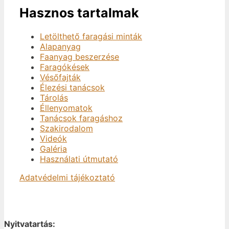
Hasznos tartalmak
Letölthető faragási minták
Alapanyag
Faanyag beszerzése
Faragókések
Vésőfajták
Élezési tanácsok
Tárolás
Éllenyomatok
Tanácsok faragáshoz
Szakirodalom
Videók
Galéria
Használati útmutató
Adatvédelmi tájékoztató
Nyitvatartás: