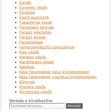
Egyéb
Egyenes vésők
Ékvésők
Élező eszközök
Faeszterga kések
Faragható tárgyak
Faragó készletek
Faragó leckék
Faragókések
Hangszerkészítő szerszámok
Íves vésők
Kanalas vésők
Kanálfaragó kések
Kellékek
Kész fatermékek natúr kivitelezésben
Kész fatermékek rusztikus kivitelezésben
Könyvek
Kopjafa vésők
Körtenyelű vésők
Keresés a következőre:
Keresés