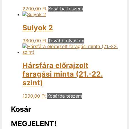
2200,00
Ft
Kosárba teszem
Sulyok 2
3800,00
Ft
Tovább olvasom
Hársfára előrajzolt
faragási minta (21.-22.
szint)
1000,00
Ft
Kosárba teszem
Kosár
MEGJELENT!