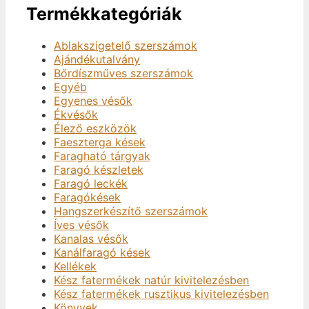
Termékkategóriák
Ablakszigetelő szerszámok
Ajándékutalvány
Bőrdíszműves szerszámok
Egyéb
Egyenes vésők
Ékvésők
Élező eszközök
Faeszterga kések
Faragható tárgyak
Faragó készletek
Faragó leckék
Faragókések
Hangszerkészítő szerszámok
Íves vésők
Kanalas vésők
Kanálfaragó kések
Kellékek
Kész fatermékek natúr kivitelezésben
Kész fatermékek rusztikus kivitelezésben
Könyvek