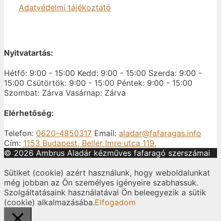
Adatvédelmi tájékoztató
Nyitvatartás:
Hétfő: 9:00 - 15:00
Kedd: 9:00 - 15:00
Szerda: 9:00 -
15:00
Csütörtök: 9:00 - 15:00
Péntek: 9:00 - 15:00
Szombat: Zárva
Vasárnap: Zárva
Elérhetőség:
Telefon:
0620-4850317
Email:
aladar@fafaragas.info
Cím:
1153 Budapest, Beller Imre utca 119.
© 2026 Ambrus Aladár kézműves fafaragó szerszámai
Sütiket (cookie) azért használunk, hogy weboldalunkat
még jobban az Ön személyes igényeire szabhassuk.
Szolgáltatásaink használatával Ön beleegyezik a sütik
(cookie) alkalmazásába.
Elfogadom