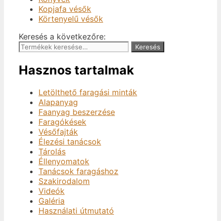
Kopjafa vésők
Körtenyelű vésők
Keresés a következőre:
Keresés
Hasznos tartalmak
Letölthető faragási minták
Alapanyag
Faanyag beszerzése
Faragókések
Vésőfajták
Élezési tanácsok
Tárolás
Éllenyomatok
Tanácsok faragáshoz
Szakirodalom
Videók
Galéria
Használati útmutató