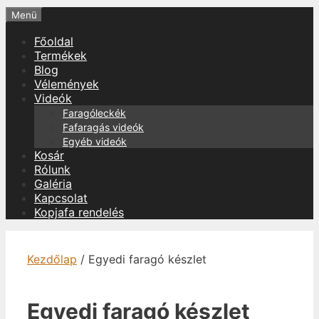
Menü
Főoldal
Termékek
Blog
Vélemények
Videók
Faragóleckék
Fafaragás videók
Egyéb videók
Kosár
Rólunk
Galéria
Kapcsolat
Kopjafa rendelés
Kezdőlap
/ Egyedi faragó készlet
Egyedi faragó készlet