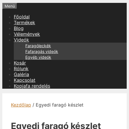
Menü
Főoldal
Termékek
Blog
Vélemények
Videók
Faragóleckék
Fafaragás videók
Egyéb videók
Kosár
Rólunk
Galéria
Kapcsolat
Kopjafa rendelés
Kezdőlap
/ Egyedi faragó készlet
Egyedi faragó készlet