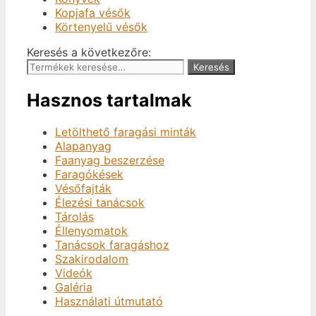
Kopjafa vésők
Körtenyelű vésők
Keresés a következőre:
Keresés
Hasznos tartalmak
Letölthető faragási minták
Alapanyag
Faanyag beszerzése
Faragókések
Vésőfajták
Élezési tanácsok
Tárolás
Éllenyomatok
Tanácsok faragáshoz
Szakirodalom
Videók
Galéria
Használati útmutató