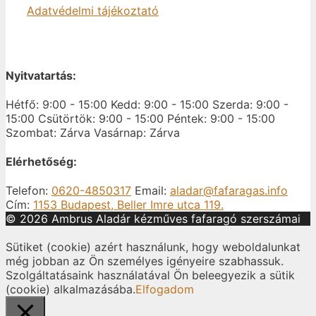
Adatvédelmi tájékoztató
Nyitvatartás:
Hétfő: 9:00 - 15:00
Kedd: 9:00 - 15:00
Szerda: 9:00 -
15:00
Csütörtök: 9:00 - 15:00
Péntek: 9:00 - 15:00
Szombat: Zárva
Vasárnap: Zárva
Elérhetőség:
Telefon:
0620-4850317
Email:
aladar@fafaragas.info
Cím:
1153 Budapest, Beller Imre utca 119.
© 2026 Ambrus Aladár kézműves fafaragó szerszámai
Sütiket (cookie) azért használunk, hogy weboldalunkat
még jobban az Ön személyes igényeire szabhassuk.
Szolgáltatásaink használatával Ön beleegyezik a sütik
(cookie) alkalmazásába.
Elfogadom