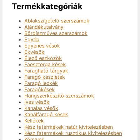
Termékkategóriák
Ablakszigetelő szerszámok
Ajándékutalvány
Bőrdíszműves szerszámok
Egyéb
Egyenes vésők
Ékvésők
Élező eszközök
Faeszterga kések
Faragható tárgyak
Faragó készletek
Faragó leckék
Faragókések
Hangszerkészítő szerszámok
Íves vésők
Kanalas vésők
Kanálfaragó kések
Kellékek
Kész fatermékek natúr kivitelezésben
Kész fatermékek rusztikus kivitelezésben
Könyvek