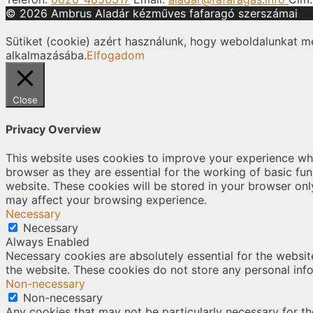
© 2026 Ambrus Aladár kézműves fafaragó szerszámai
Sütiket (cookie) azért használunk, hogy weboldalunkat m
alkalmazásába.
Elfogadom
Close
Privacy Overview
This website uses cookies to improve your experience whi
browser as they are essential for the working of basic fu
website. These cookies will be stored in your browser onl
may affect your browsing experience.
Necessary
Necessary
Always Enabled
Necessary cookies are absolutely essential for the website
the website. These cookies do not store any personal inf
Non-necessary
Non-necessary
Any cookies that may not be particularly necessary for the