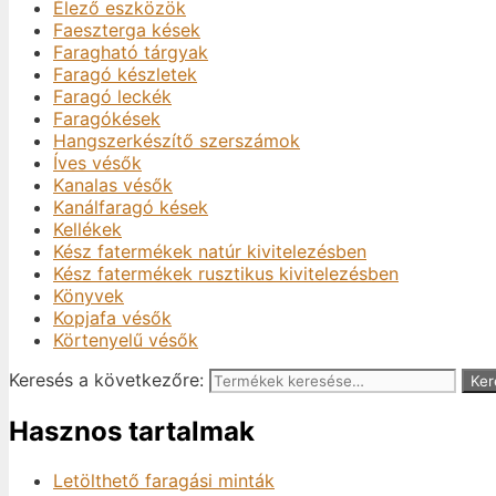
Élező eszközök
Faeszterga kések
Faragható tárgyak
Faragó készletek
Faragó leckék
Faragókések
Hangszerkészítő szerszámok
Íves vésők
Kanalas vésők
Kanálfaragó kések
Kellékek
Kész fatermékek natúr kivitelezésben
Kész fatermékek rusztikus kivitelezésben
Könyvek
Kopjafa vésők
Körtenyelű vésők
Keresés a következőre:
Ker
Hasznos tartalmak
Letölthető faragási minták