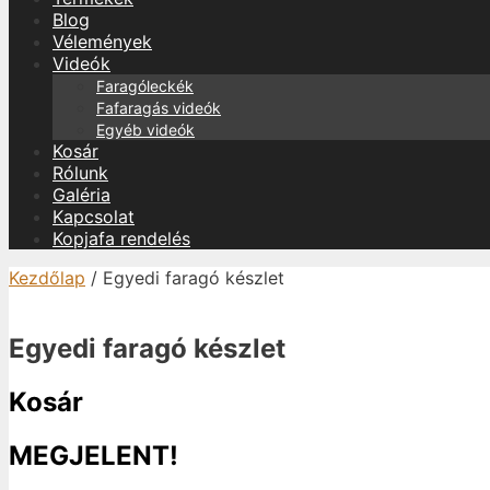
Blog
Vélemények
Videók
Faragóleckék
Fafaragás videók
Egyéb videók
Kosár
Rólunk
Galéria
Kapcsolat
Kopjafa rendelés
Kezdőlap
/ Egyedi faragó készlet
Egyedi faragó készlet
Kosár
MEGJELENT!