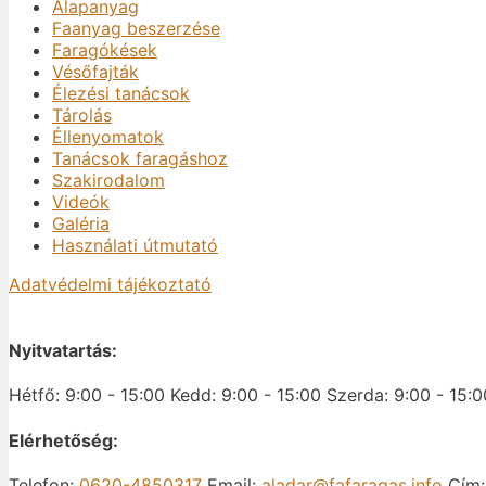
Alapanyag
Faanyag beszerzése
Faragókések
Vésőfajták
Élezési tanácsok
Tárolás
Éllenyomatok
Tanácsok faragáshoz
Szakirodalom
Videók
Galéria
Használati útmutató
Adatvédelmi tájékoztató
Nyitvatartás:
Hétfő: 9:00 - 15:00
Kedd: 9:00 - 15:00
Szerda: 9:00 - 15:0
Elérhetőség:
Telefon:
0620-4850317
Email:
aladar@fafaragas.info
Cím