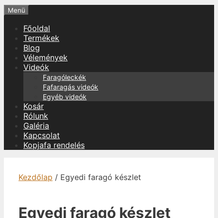
Menü
Főoldal
Termékek
Blog
Vélemények
Videók
Faragóleckék
Fafaragás videók
Egyéb videók
Kosár
Rólunk
Galéria
Kapcsolat
Kopjafa rendelés
Kezdőlap
/ Egyedi faragó készlet
Egyedi faragó készlet