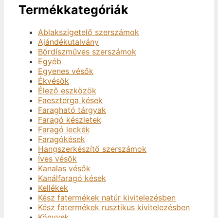
Termékkategóriák
Ablakszigetelő szerszámok
Ajándékutalvány
Bőrdíszműves szerszámok
Egyéb
Egyenes vésők
Ékvésők
Élező eszközök
Faeszterga kések
Faragható tárgyak
Faragó készletek
Faragó leckék
Faragókések
Hangszerkészítő szerszámok
Íves vésők
Kanalas vésők
Kanálfaragó kések
Kellékek
Kész fatermékek natúr kivitelezésben
Kész fatermékek rusztikus kivitelezésben
Könyvek