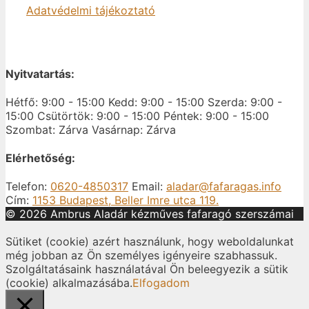
Adatvédelmi tájékoztató
Nyitvatartás:
Hétfő: 9:00 - 15:00
Kedd: 9:00 - 15:00
Szerda: 9:00 -
15:00
Csütörtök: 9:00 - 15:00
Péntek: 9:00 - 15:00
Szombat: Zárva
Vasárnap: Zárva
Elérhetőség:
Telefon:
0620-4850317
Email:
aladar@fafaragas.info
Cím:
1153 Budapest, Beller Imre utca 119.
© 2026 Ambrus Aladár kézműves fafaragó szerszámai
Sütiket (cookie) azért használunk, hogy weboldalunkat
még jobban az Ön személyes igényeire szabhassuk.
Szolgáltatásaink használatával Ön beleegyezik a sütik
(cookie) alkalmazásába.
Elfogadom