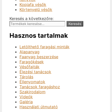
Kopjafa vésők
Körtenyelű vésők
Keresés a következőre:
Keresés
Hasznos tartalmak
Letölthető faragási minták
Alapanyag
Faanyag beszerzése
Faragókések
Vésőfajták
Élezési tanácsok
Tárolás
Éllenyomatok
Tanácsok faragáshoz
Szakirodalom
Videók
Galéria
Használati útmutató