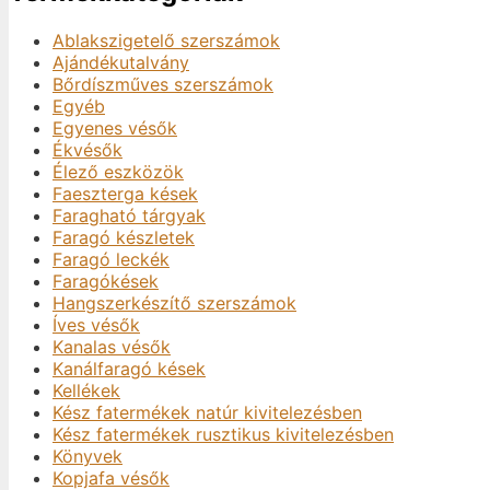
Ablakszigetelő szerszámok
Ajándékutalvány
Bőrdíszműves szerszámok
Egyéb
Egyenes vésők
Ékvésők
Élező eszközök
Faeszterga kések
Faragható tárgyak
Faragó készletek
Faragó leckék
Faragókések
Hangszerkészítő szerszámok
Íves vésők
Kanalas vésők
Kanálfaragó kések
Kellékek
Kész fatermékek natúr kivitelezésben
Kész fatermékek rusztikus kivitelezésben
Könyvek
Kopjafa vésők