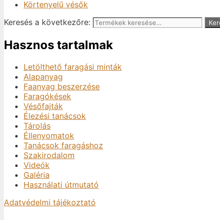
Körtenyelű vésők
Keresés a következőre:
Ker
Hasznos tartalmak
Letölthető faragási minták
Alapanyag
Faanyag beszerzése
Faragókések
Vésőfajták
Élezési tanácsok
Tárolás
Éllenyomatok
Tanácsok faragáshoz
Szakirodalom
Videók
Galéria
Használati útmutató
Adatvédelmi tájékoztató