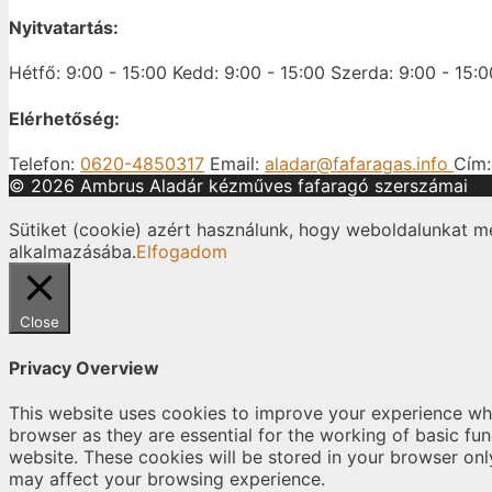
Nyitvatartás:
Hétfő: 9:00 - 15:00
Kedd: 9:00 - 15:00
Szerda: 9:00 - 15:0
Elérhetőség:
Telefon:
0620-4850317
Email:
aladar@fafaragas.info
Cím
© 2026 Ambrus Aladár kézműves fafaragó szerszámai
Sütiket (cookie) azért használunk, hogy weboldalunkat m
alkalmazásába.
Elfogadom
Close
Privacy Overview
This website uses cookies to improve your experience whi
browser as they are essential for the working of basic fu
website. These cookies will be stored in your browser onl
may affect your browsing experience.