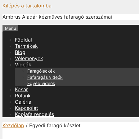
Kilépés a tartalomba
Ambrus Aladár kézműves fafaragó szerszámai
Menü
Főoldal
Termékek
Blog
Vélemények
Videók
Faragóleckék
Fafaragás videók
Egyéb videók
Kosár
Rólunk
Galéria
Kapcsolat
Kopjafa rendelés
Kezdőlap
/ Egyedi faragó készlet