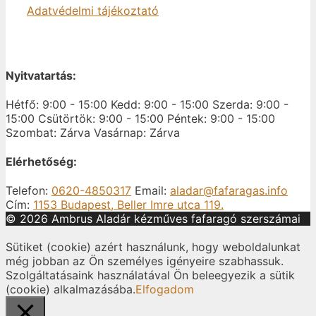
Adatvédelmi tájékoztató
Nyitvatartás:
Hétfő: 9:00 - 15:00
Kedd: 9:00 - 15:00
Szerda: 9:00 -
15:00
Csütörtök: 9:00 - 15:00
Péntek: 9:00 - 15:00
Szombat: Zárva
Vasárnap: Zárva
Elérhetőség:
Telefon:
0620-4850317
Email:
aladar@fafaragas.info
Cím:
1153 Budapest, Beller Imre utca 119.
© 2026 Ambrus Aladár kézműves fafaragó szerszámai
Sütiket (cookie) azért használunk, hogy weboldalunkat
még jobban az Ön személyes igényeire szabhassuk.
Szolgáltatásaink használatával Ön beleegyezik a sütik
(cookie) alkalmazásába.
Elfogadom