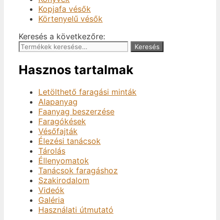
Kopjafa vésők
Körtenyelű vésők
Keresés a következőre:
Keresés
Hasznos tartalmak
Letölthető faragási minták
Alapanyag
Faanyag beszerzése
Faragókések
Vésőfajták
Élezési tanácsok
Tárolás
Éllenyomatok
Tanácsok faragáshoz
Szakirodalom
Videók
Galéria
Használati útmutató