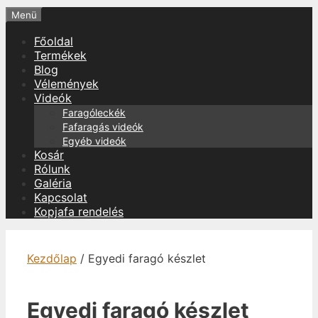
Menü
Főoldal
Termékek
Blog
Vélemények
Videók
Faragóleckék
Fafaragás videók
Egyéb videók
Kosár
Rólunk
Galéria
Kapcsolat
Kopjafa rendelés
Kezdőlap
/ Egyedi faragó készlet
Egyedi faragó készlet