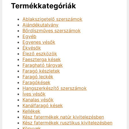
Termékkategóriák
Ablakszigetelő szerszámok
Ajándékutalvány
Bőrdíszműves szerszámok
Egyéb
Egyenes vésők
Ékvésők
Élező eszközök
Faeszterga kések
Faragható tárgyak
Faragó készletek
Faragó leckék
Faragókések
Hangszerkészítő szerszámok
Íves vésők
Kanalas vésők
Kanálfaragó kések
Kellékek
Kész fatermékek natúr kivitelezésben
Kész fatermékek rusztikus kivitelezésben
Könyvek