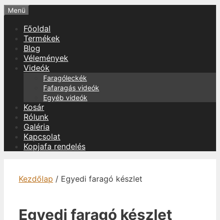
Menü
Főoldal
Termékek
Blog
Vélemények
Videók
Faragóleckék
Fafaragás videók
Egyéb videók
Kosár
Rólunk
Galéria
Kapcsolat
Kopjafa rendelés
Kezdőlap
/ Egyedi faragó készlet
Egyedi faragó készlet