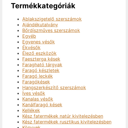
Termékkategóriák
Ablakszigetelő szerszámok
Ajándékutalvány
Bőrdíszműves szerszámok
Egyéb
Egyenes vésők
Ékvésők
Élező eszközök
Faeszterga kések
Faragható tárgyak
Faragó készletek
Faragó leckék
Faragókések
Hangszerkészítő szerszámok
Íves vésők
Kanalas vésők
Kanálfaragó kések
Kellékek
Kész fatermékek natúr kivitelezésben
Kész fatermékek rusztikus kivitelezésben
Könyvek