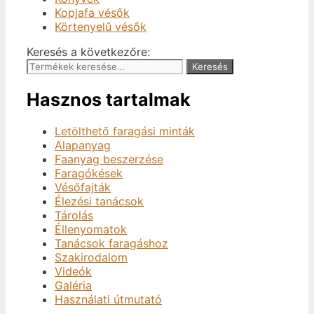
Kopjafa vésők
Körtenyelű vésők
Keresés a következőre:
Keresés
Hasznos tartalmak
Letölthető faragási minták
Alapanyag
Faanyag beszerzése
Faragókések
Vésőfajták
Élezési tanácsok
Tárolás
Éllenyomatok
Tanácsok faragáshoz
Szakirodalom
Videók
Galéria
Használati útmutató