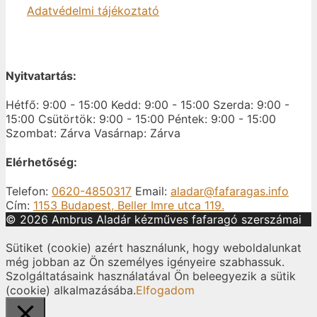
Adatvédelmi tájékoztató
Nyitvatartás:
Hétfő: 9:00 - 15:00
Kedd: 9:00 - 15:00
Szerda: 9:00 -
15:00
Csütörtök: 9:00 - 15:00
Péntek: 9:00 - 15:00
Szombat: Zárva
Vasárnap: Zárva
Elérhetőség:
Telefon:
0620-4850317
Email:
aladar@fafaragas.info
Cím:
1153 Budapest, Beller Imre utca 119.
© 2026 Ambrus Aladár kézműves fafaragó szerszámai
Sütiket (cookie) azért használunk, hogy weboldalunkat
még jobban az Ön személyes igényeire szabhassuk.
Szolgáltatásaink használatával Ön beleegyezik a sütik
(cookie) alkalmazásába.
Elfogadom