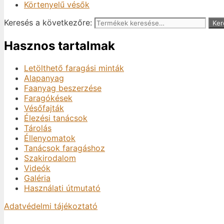
Körtenyelű vésők
Keresés a következőre:
Ker
Hasznos tartalmak
Letölthető faragási minták
Alapanyag
Faanyag beszerzése
Faragókések
Vésőfajták
Élezési tanácsok
Tárolás
Éllenyomatok
Tanácsok faragáshoz
Szakirodalom
Videók
Galéria
Használati útmutató
Adatvédelmi tájékoztató