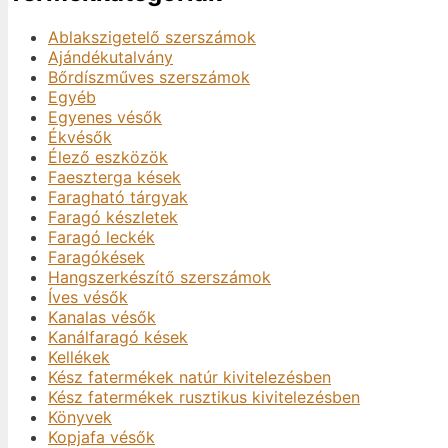
Ablakszigetelő szerszámok
Ajándékutalvány
Bőrdíszműves szerszámok
Egyéb
Egyenes vésők
Ékvésők
Élező eszközök
Faeszterga kések
Faragható tárgyak
Faragó készletek
Faragó leckék
Faragókések
Hangszerkészítő szerszámok
Íves vésők
Kanalas vésők
Kanálfaragó kések
Kellékek
Kész fatermékek natúr kivitelezésben
Kész fatermékek rusztikus kivitelezésben
Könyvek
Kopjafa vésők