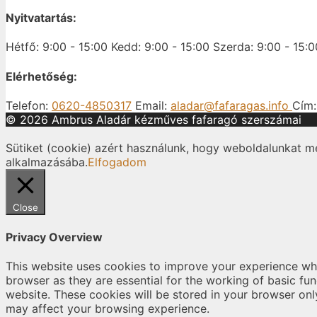
Nyitvatartás:
Hétfő: 9:00 - 15:00
Kedd: 9:00 - 15:00
Szerda: 9:00 - 15:0
Elérhetőség:
Telefon:
0620-4850317
Email:
aladar@fafaragas.info
Cím
© 2026 Ambrus Aladár kézműves fafaragó szerszámai
Sütiket (cookie) azért használunk, hogy weboldalunkat m
alkalmazásába.
Elfogadom
Close
Privacy Overview
This website uses cookies to improve your experience whi
browser as they are essential for the working of basic fu
website. These cookies will be stored in your browser onl
may affect your browsing experience.