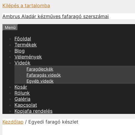
Kilépés a tartalomba
Ambrus Aladár kézműves fafaragó szerszámai
Menü
Főoldal
Termékek
Blog
Vélemények
Videók
Faragóleckék
Fafaragás videók
Egyéb videók
Kosár
Rólunk
Galéria
Kapcsolat
Kopjafa rendelés
Kezdőlap
/ Egyedi faragó készlet