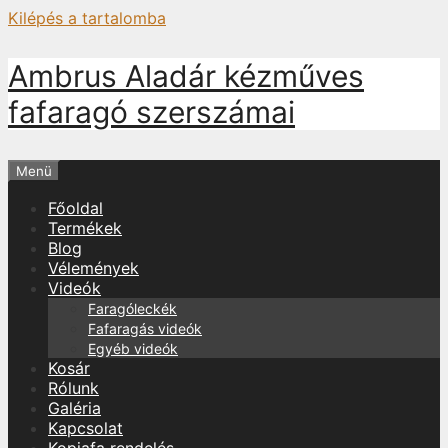
Kilépés a tartalomba
Ambrus Aladár kézműves
fafaragó szerszámai
Menü
Főoldal
Termékek
Blog
Vélemények
Videók
Faragóleckék
Fafaragás videók
Egyéb videók
Kosár
Rólunk
Galéria
Kapcsolat