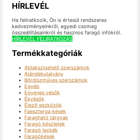
HÍRLEVÉL
Ha feliratkozik, Ön is értesül rendszeres
kedvezményeinkről, egyedi csomag
összeállításainkról és hasznos faragó infókról.
HÍRLEVÉL FELIRATKOZÁS
Termékkategóriák
Ablakszigetelő szerszámok
Ajándékutalvány
Bőrdíszműves szerszámok
Egyéb
Egyenes vésők
Ékvésők
Élező eszközök
Faeszterga kések
Faragható tárgyak
Faragó készletek
Faragó leckék
Faragókések