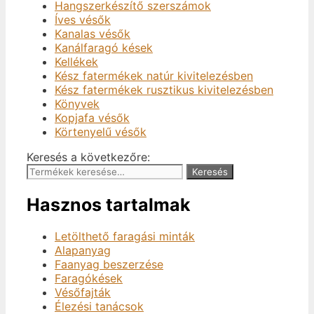
Hangszerkészítő szerszámok
Íves vésők
Kanalas vésők
Kanálfaragó kések
Kellékek
Kész fatermékek natúr kivitelezésben
Kész fatermékek rusztikus kivitelezésben
Könyvek
Kopjafa vésők
Körtenyelű vésők
Keresés a következőre:
Keresés
Hasznos tartalmak
Letölthető faragási minták
Alapanyag
Faanyag beszerzése
Faragókések
Vésőfajták
Élezési tanácsok