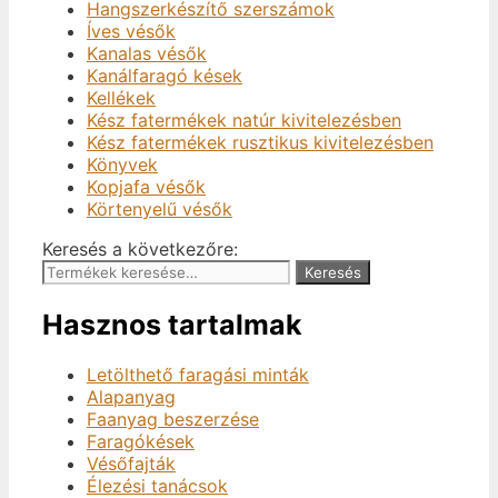
Hangszerkészítő szerszámok
Íves vésők
Kanalas vésők
Kanálfaragó kések
Kellékek
Kész fatermékek natúr kivitelezésben
Kész fatermékek rusztikus kivitelezésben
Könyvek
Kopjafa vésők
Körtenyelű vésők
Keresés a következőre:
Keresés
Hasznos tartalmak
Letölthető faragási minták
Alapanyag
Faanyag beszerzése
Faragókések
Vésőfajták
Élezési tanácsok