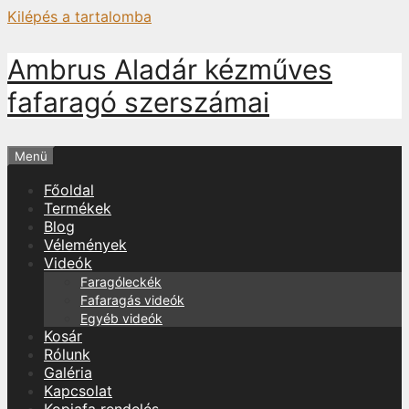
Kilépés a tartalomba
Ambrus Aladár kézműves
fafaragó szerszámai
Menü
Főoldal
Termékek
Blog
Vélemények
Videók
Faragóleckék
Fafaragás videók
Egyéb videók
Kosár
Rólunk
Galéria
Kapcsolat