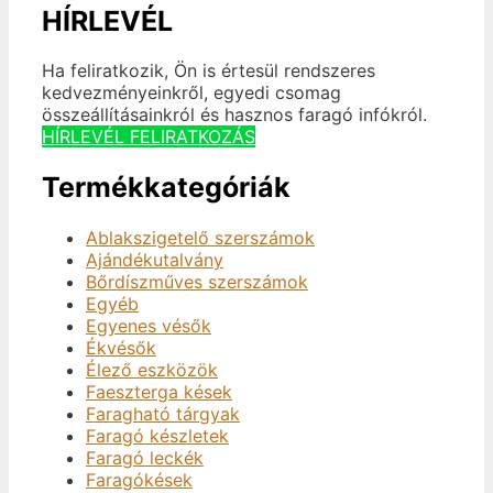
HÍRLEVÉL
Ha feliratkozik, Ön is értesül rendszeres
kedvezményeinkről, egyedi csomag
összeállításainkról és hasznos faragó infókról.
HÍRLEVÉL FELIRATKOZÁS
Termékkategóriák
Ablakszigetelő szerszámok
Ajándékutalvány
Bőrdíszműves szerszámok
Egyéb
Egyenes vésők
Ékvésők
Élező eszközök
Faeszterga kések
Faragható tárgyak
Faragó készletek
Faragó leckék
Faragókések