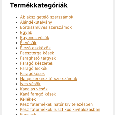
Termékkategóriák
Ablakszigetelő szerszámok
Ajándékutalvány
Bőrdíszműves szerszámok
Egyéb
Egyenes vésők
Ékvésők
Élező eszközök
Faeszterga kések
Faragható tárgyak
Faragó készletek
Faragó leckék
Faragókések
Hangszerkészítő szerszámok
Íves vésők
Kanalas vésők
Kanálfaragó kések
Kellékek
Kész fatermékek natúr kivitelezésben
Kész fatermékek rusztikus kivitelezésben
Könyvek