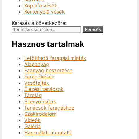
Kopjafa vésők
Körtenyelű vésők
Keresés a következőre:
Keresés
Hasznos tartalmak
Letölthető faragási minták
Alapanyag
Faanyag beszerzése
Faragókések
Vésőfajták
Élezési tanácsok
Tárolás
Éllenyomatok
Tanácsok faragáshoz
Szakirodalom
Videók
Galéria
Használati útmutató