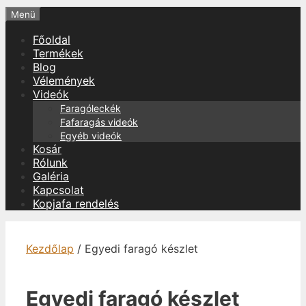
Menü
Főoldal
Termékek
Blog
Vélemények
Videók
Faragóleckék
Fafaragás videók
Egyéb videók
Kosár
Rólunk
Galéria
Kapcsolat
Kopjafa rendelés
Kezdőlap
/ Egyedi faragó készlet
Egyedi faragó készlet