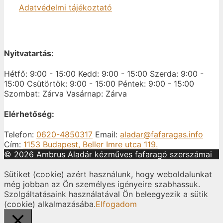
Adatvédelmi tájékoztató
Nyitvatartás:
Hétfő: 9:00 - 15:00
Kedd: 9:00 - 15:00
Szerda: 9:00 -
15:00
Csütörtök: 9:00 - 15:00
Péntek: 9:00 - 15:00
Szombat: Zárva
Vasárnap: Zárva
Elérhetőség:
Telefon:
0620-4850317
Email:
aladar@fafaragas.info
Cím:
1153 Budapest, Beller Imre utca 119.
© 2026 Ambrus Aladár kézműves fafaragó szerszámai
Sütiket (cookie) azért használunk, hogy weboldalunkat
még jobban az Ön személyes igényeire szabhassuk.
Szolgáltatásaink használatával Ön beleegyezik a sütik
(cookie) alkalmazásába.
Elfogadom