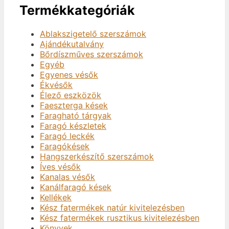
Termékkategóriák
Ablakszigetelő szerszámok
Ajándékutalvány
Bőrdíszműves szerszámok
Egyéb
Egyenes vésők
Ékvésők
Élező eszközök
Faeszterga kések
Faragható tárgyak
Faragó készletek
Faragó leckék
Faragókések
Hangszerkészítő szerszámok
Íves vésők
Kanalas vésők
Kanálfaragó kések
Kellékek
Kész fatermékek natúr kivitelezésben
Kész fatermékek rusztikus kivitelezésben
Könyvek