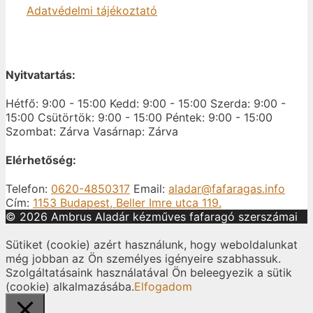
Adatvédelmi tájékoztató
Nyitvatartás:
Hétfő: 9:00 - 15:00
Kedd: 9:00 - 15:00
Szerda: 9:00 -
15:00
Csütörtök: 9:00 - 15:00
Péntek: 9:00 - 15:00
Szombat: Zárva
Vasárnap: Zárva
Elérhetőség:
Telefon:
0620-4850317
Email:
aladar@fafaragas.info
Cím:
1153 Budapest, Beller Imre utca 119.
© 2026 Ambrus Aladár kézműves fafaragó szerszámai
Sütiket (cookie) azért használunk, hogy weboldalunkat
még jobban az Ön személyes igényeire szabhassuk.
Szolgáltatásaink használatával Ön beleegyezik a sütik
(cookie) alkalmazásába.
Elfogadom