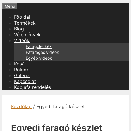
Menü
Főoldal
Termékek
Blog
Vélemények
Videók
Faragóleckék
Fafaragás videók
Egyéb videók
Kosár
Rólunk
Galéria
Kapcsolat
Kopjafa rendelés
Kezdőlap
/ Egyedi faragó készlet
Egyedi faragó készlet