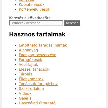
Kopjafa vésők
Körtenyelű vésők
Keresés a következőre:
Keresés
Hasznos tartalmak
Letölthető faragási minták
Alapanyag
Faanyag beszerzése
Faragókések
Vésőfajták
Élezési tanácsok
Tárolás
Éllenyomatok
Tanácsok faragáshoz
Szakirodalom
Videók
Galéria
Használati útmutató