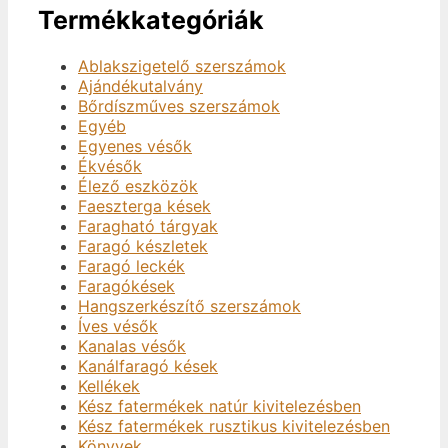
Termékkategóriák
Ablakszigetelő szerszámok
Ajándékutalvány
Bőrdíszműves szerszámok
Egyéb
Egyenes vésők
Ékvésők
Élező eszközök
Faeszterga kések
Faragható tárgyak
Faragó készletek
Faragó leckék
Faragókések
Hangszerkészítő szerszámok
Íves vésők
Kanalas vésők
Kanálfaragó kések
Kellékek
Kész fatermékek natúr kivitelezésben
Kész fatermékek rusztikus kivitelezésben
Könyvek