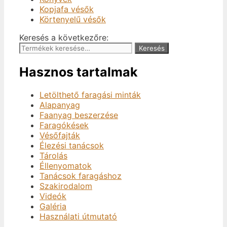
Kopjafa vésők
Körtenyelű vésők
Keresés a következőre:
Keresés
Hasznos tartalmak
Letölthető faragási minták
Alapanyag
Faanyag beszerzése
Faragókések
Vésőfajták
Élezési tanácsok
Tárolás
Éllenyomatok
Tanácsok faragáshoz
Szakirodalom
Videók
Galéria
Használati útmutató