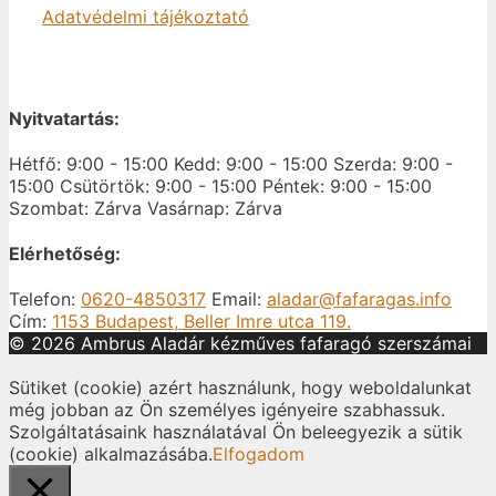
Adatvédelmi tájékoztató
Nyitvatartás:
Hétfő: 9:00 - 15:00
Kedd: 9:00 - 15:00
Szerda: 9:00 -
15:00
Csütörtök: 9:00 - 15:00
Péntek: 9:00 - 15:00
Szombat: Zárva
Vasárnap: Zárva
Elérhetőség:
Telefon:
0620-4850317
Email:
aladar@fafaragas.info
Cím:
1153 Budapest, Beller Imre utca 119.
© 2026 Ambrus Aladár kézműves fafaragó szerszámai
Sütiket (cookie) azért használunk, hogy weboldalunkat
még jobban az Ön személyes igényeire szabhassuk.
Szolgáltatásaink használatával Ön beleegyezik a sütik
(cookie) alkalmazásába.
Elfogadom