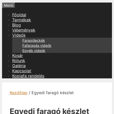
Menü
Főoldal
Termékek
Blog
Vélemények
Videók
Faragóleckék
Fafaragás videók
Egyéb videók
Kosár
Rólunk
Galéria
Kapcsolat
Kopjafa rendelés
Kezdőlap
/ Egyedi faragó készlet
Egyedi faragó készlet