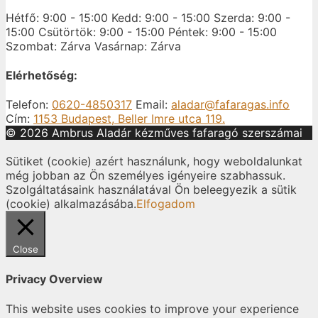
Hétfő: 9:00 - 15:00
Kedd: 9:00 - 15:00
Szerda: 9:00 -
15:00
Csütörtök: 9:00 - 15:00
Péntek: 9:00 - 15:00
Szombat: Zárva
Vasárnap: Zárva
Elérhetőség:
Telefon:
0620-4850317
Email:
aladar@fafaragas.info
Cím:
1153 Budapest, Beller Imre utca 119.
© 2026 Ambrus Aladár kézműves fafaragó szerszámai
Sütiket (cookie) azért használunk, hogy weboldalunkat
még jobban az Ön személyes igényeire szabhassuk.
Szolgáltatásaink használatával Ön beleegyezik a sütik
(cookie) alkalmazásába.
Elfogadom
Close
Privacy Overview
This website uses cookies to improve your experience