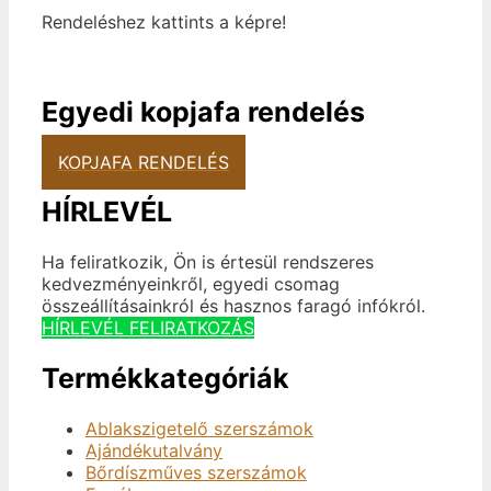
Rendeléshez kattints a képre!
Egyedi kopjafa rendelés
KOPJAFA RENDELÉS
HÍRLEVÉL
Ha feliratkozik, Ön is értesül rendszeres
kedvezményeinkről, egyedi csomag
összeállításainkról és hasznos faragó infókról.
HÍRLEVÉL FELIRATKOZÁS
Termékkategóriák
Ablakszigetelő szerszámok
Ajándékutalvány
Bőrdíszműves szerszámok