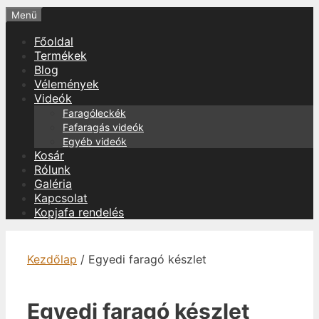
Menü
Főoldal
Termékek
Blog
Vélemények
Videók
Faragóleckék
Fafaragás videók
Egyéb videók
Kosár
Rólunk
Galéria
Kapcsolat
Kopjafa rendelés
Kezdőlap
/ Egyedi faragó készlet
Egyedi faragó készlet