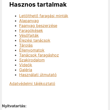
Hasznos tartalmak
Letölthető faragási minták
Alapanyag
Faanyag beszerzése
Faragókések
Vésőfajták
Élezési tanácsok
Tárolás
Éllenyomatok
Tanácsok faragáshoz
Szakirodalom
Videók
Galéria
Használati útmutató
Adatvédelmi tájékoztató
Nyitvatartás: