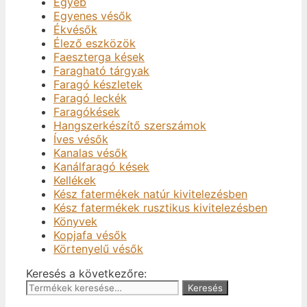
Egyéb
Egyenes vésők
Ékvésők
Élező eszközök
Faeszterga kések
Faragható tárgyak
Faragó készletek
Faragó leckék
Faragókések
Hangszerkészítő szerszámok
Íves vésők
Kanalas vésők
Kanálfaragó kések
Kellékek
Kész fatermékek natúr kivitelezésben
Kész fatermékek rusztikus kivitelezésben
Könyvek
Kopjafa vésők
Körtenyelű vésők
Keresés a következőre:
Keresés