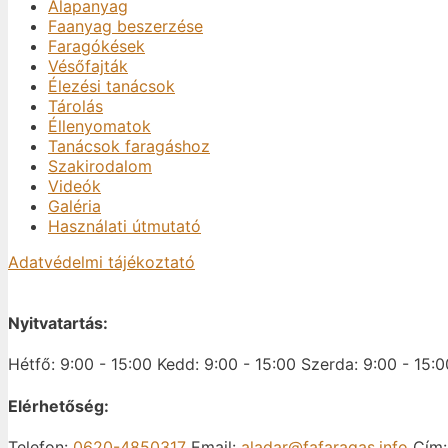
Alapanyag
Faanyag beszerzése
Faragókések
Vésőfajták
Élezési tanácsok
Tárolás
Éllenyomatok
Tanácsok faragáshoz
Szakirodalom
Videók
Galéria
Használati útmutató
Adatvédelmi tájékoztató
Nyitvatartás:
Hétfő: 9:00 - 15:00
Kedd: 9:00 - 15:00
Szerda: 9:00 - 15:0
Elérhetőség:
Telefon:
0620-4850317
Email:
aladar@fafaragas.info
Cím