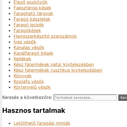
Élező eszközök
Faeszterga kések
Faragható tárgyak
Faragó készletek
Faragó leckék
Faragókések
Hangszerkészítő szerszámok
Íves vésők
Kanalas vésők
Kanálfaragó kések
Kellékek
Kész fatermékek natúr kivitelezésben
Kész fatermékek rusztikus kivitelezésben
Könyvek
Kopjafa vésők
Körtenyelű vésők
Keresés a következőre:
Ker
Hasznos tartalmak
Letölthető faragási minták