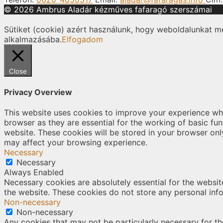
© 2026 Ambrus Aladár kézműves fafaragó szerszámai
Sütiket (cookie) azért használunk, hogy weboldalunkat m
alkalmazásába.
Elfogadom
Close
Privacy Overview
This website uses cookies to improve your experience whi
browser as they are essential for the working of basic fu
website. These cookies will be stored in your browser onl
may affect your browsing experience.
Necessary
Necessary
Always Enabled
Necessary cookies are absolutely essential for the website
the website. These cookies do not store any personal inf
Non-necessary
Non-necessary
Any cookies that may not be particularly necessary for the