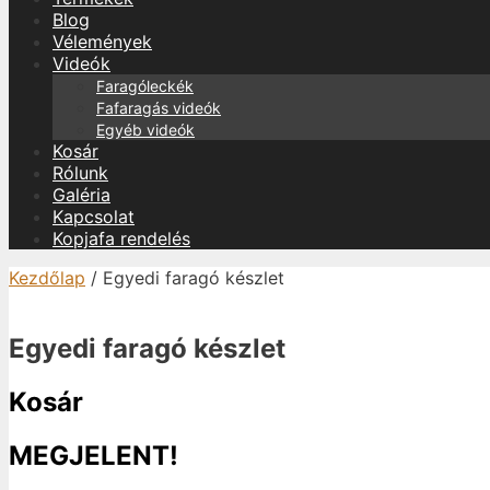
Blog
Vélemények
Videók
Faragóleckék
Fafaragás videók
Egyéb videók
Kosár
Rólunk
Galéria
Kapcsolat
Kopjafa rendelés
Kezdőlap
/ Egyedi faragó készlet
Egyedi faragó készlet
Kosár
MEGJELENT!