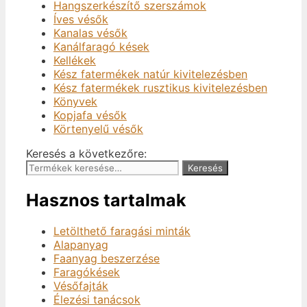
Hangszerkészítő szerszámok
Íves vésők
Kanalas vésők
Kanálfaragó kések
Kellékek
Kész fatermékek natúr kivitelezésben
Kész fatermékek rusztikus kivitelezésben
Könyvek
Kopjafa vésők
Körtenyelű vésők
Keresés a következőre:
Keresés
Hasznos tartalmak
Letölthető faragási minták
Alapanyag
Faanyag beszerzése
Faragókések
Vésőfajták
Élezési tanácsok