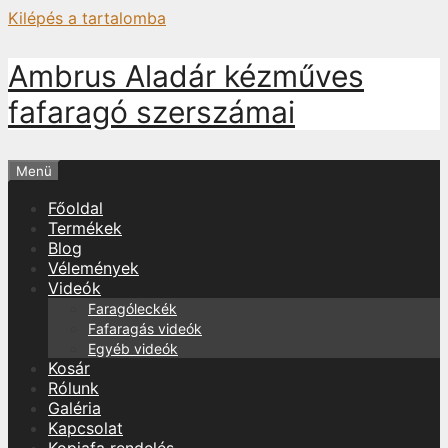
Kilépés a tartalomba
Ambrus Aladár kézműves
fafaragó szerszámai
Menü
Főoldal
Termékek
Blog
Vélemények
Videók
Faragóleckék
Fafaragás videók
Egyéb videók
Kosár
Rólunk
Galéria
Kapcsolat