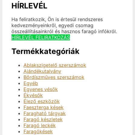
HÍRLEVÉL
Ha feliratkozik, Ön is értesül rendszeres
kedvezményeinkről, egyedi csomag
összeállításainkról és hasznos faragó infókról.
HÍRLEVÉL FELIRATKOZÁS
Termékkategóriák
Ablakszigetelő szerszámok
Ajándékutalvány
Bőrdíszműves szerszámok
Egyéb
Egyenes vésők
Ékvésők
Élező eszközök
Faeszterga kések
Faragható tárgyak
Faragó készletek
Faragó leckék
Faragókések