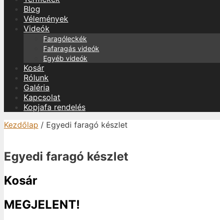
Blog
Vélemények
Videók
Faragóleckék
Fafaragás videók
Egyéb videók
Kosár
Rólunk
Galéria
Kapcsolat
Kopjafa rendelés
Kezdőlap
/ Egyedi faragó készlet
Egyedi faragó készlet
Kosár
MEGJELENT!