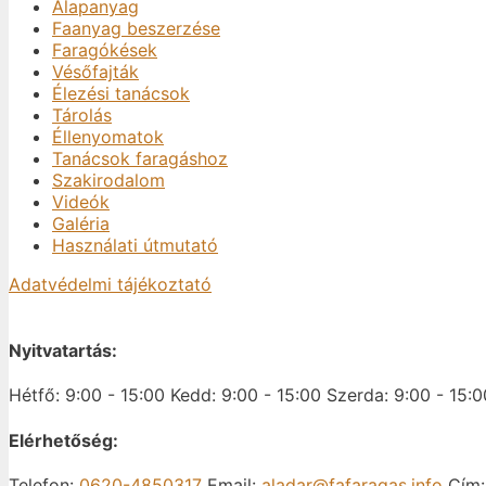
Alapanyag
Faanyag beszerzése
Faragókések
Vésőfajták
Élezési tanácsok
Tárolás
Éllenyomatok
Tanácsok faragáshoz
Szakirodalom
Videók
Galéria
Használati útmutató
Adatvédelmi tájékoztató
Nyitvatartás:
Hétfő: 9:00 - 15:00
Kedd: 9:00 - 15:00
Szerda: 9:00 - 15:0
Elérhetőség:
Telefon:
0620-4850317
Email:
aladar@fafaragas.info
Cím