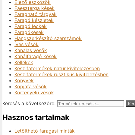
Élező eszközök
Faeszterga kések
Faragható tárgyak
Faragó készletek
Faragó leckék
Faragókések
Hangszerkészítő szerszámok
Íves vésők
Kanalas vésők
Kanálfaragó kések
Kellékek
Kész fatermékek natúr kivitelezésben
Kész fatermékek rusztikus kivitelezésben
Könyvek
Kopjafa vésők
Körtenyelű vésők
Keresés a következőre:
Ker
Hasznos tartalmak
Letölthető faragási minták