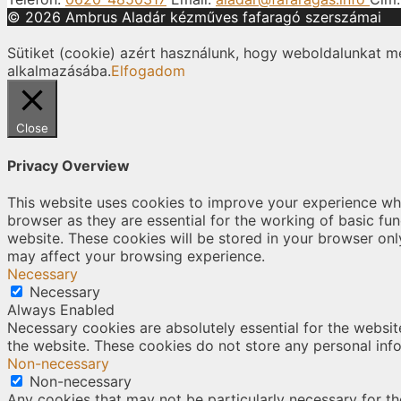
© 2026 Ambrus Aladár kézműves fafaragó szerszámai
Sütiket (cookie) azért használunk, hogy weboldalunkat m
alkalmazásába.
Elfogadom
Close
Privacy Overview
This website uses cookies to improve your experience whi
browser as they are essential for the working of basic fu
website. These cookies will be stored in your browser onl
may affect your browsing experience.
Necessary
Necessary
Always Enabled
Necessary cookies are absolutely essential for the website
the website. These cookies do not store any personal inf
Non-necessary
Non-necessary
Any cookies that may not be particularly necessary for the