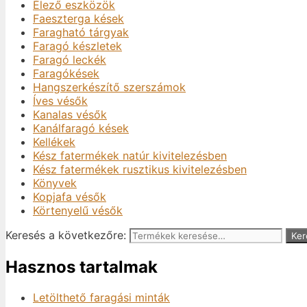
Élező eszközök
Faeszterga kések
Faragható tárgyak
Faragó készletek
Faragó leckék
Faragókések
Hangszerkészítő szerszámok
Íves vésők
Kanalas vésők
Kanálfaragó kések
Kellékek
Kész fatermékek natúr kivitelezésben
Kész fatermékek rusztikus kivitelezésben
Könyvek
Kopjafa vésők
Körtenyelű vésők
Keresés a következőre:
Ker
Hasznos tartalmak
Letölthető faragási minták