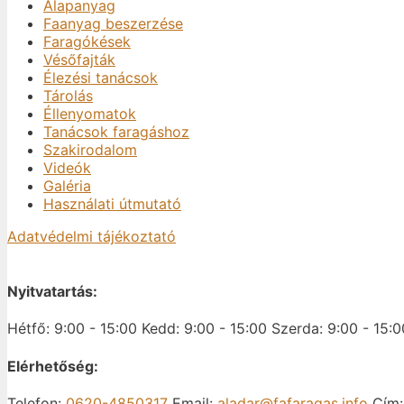
Alapanyag
Faanyag beszerzése
Faragókések
Vésőfajták
Élezési tanácsok
Tárolás
Éllenyomatok
Tanácsok faragáshoz
Szakirodalom
Videók
Galéria
Használati útmutató
Adatvédelmi tájékoztató
Nyitvatartás:
Hétfő: 9:00 - 15:00
Kedd: 9:00 - 15:00
Szerda: 9:00 - 15:0
Elérhetőség:
Telefon:
0620-4850317
Email:
aladar@fafaragas.info
Cím