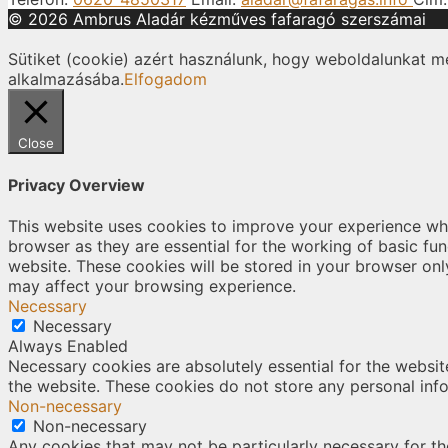
© 2026 Ambrus Aladár kézműves fafaragó szerszámai
Sütiket (cookie) azért használunk, hogy weboldalunkat m
alkalmazásába.
Elfogadom
Close
Privacy Overview
This website uses cookies to improve your experience whi
browser as they are essential for the working of basic fu
website. These cookies will be stored in your browser onl
may affect your browsing experience.
Necessary
Necessary
Always Enabled
Necessary cookies are absolutely essential for the website
the website. These cookies do not store any personal inf
Non-necessary
Non-necessary
Any cookies that may not be particularly necessary for the