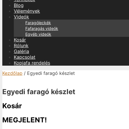
Blog
Vélemények
Videók
Faragóleckék
Fafaragás videók
Egyéb videók
Kosár
Rólunk
Galéria
Kapcsolat
Kopjafa rendelés
Kezdőlap
/ Egyedi faragó készlet
Egyedi faragó készlet
Kosár
MEGJELENT!