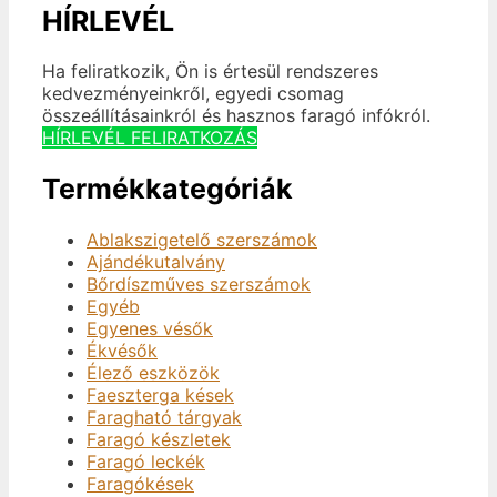
HÍRLEVÉL
Ha feliratkozik, Ön is értesül rendszeres
kedvezményeinkről, egyedi csomag
összeállításainkról és hasznos faragó infókról.
HÍRLEVÉL FELIRATKOZÁS
Termékkategóriák
Ablakszigetelő szerszámok
Ajándékutalvány
Bőrdíszműves szerszámok
Egyéb
Egyenes vésők
Ékvésők
Élező eszközök
Faeszterga kések
Faragható tárgyak
Faragó készletek
Faragó leckék
Faragókések