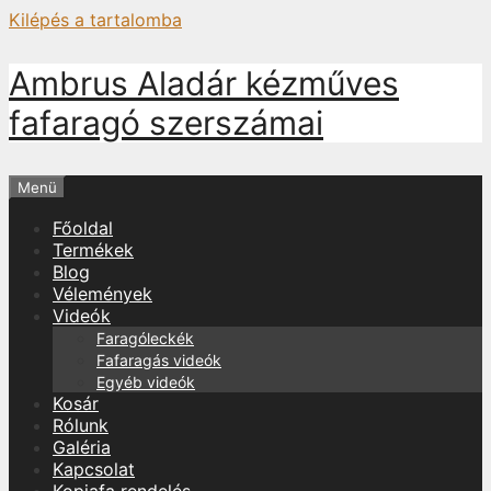
Kilépés a tartalomba
Ambrus Aladár kézműves
fafaragó szerszámai
Menü
Főoldal
Termékek
Blog
Vélemények
Videók
Faragóleckék
Fafaragás videók
Egyéb videók
Kosár
Rólunk
Galéria
Kapcsolat