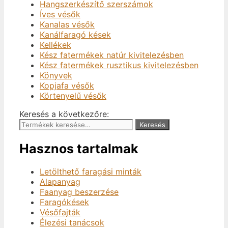
Hangszerkészítő szerszámok
Íves vésők
Kanalas vésők
Kanálfaragó kések
Kellékek
Kész fatermékek natúr kivitelezésben
Kész fatermékek rusztikus kivitelezésben
Könyvek
Kopjafa vésők
Körtenyelű vésők
Keresés a következőre:
Keresés
Hasznos tartalmak
Letölthető faragási minták
Alapanyag
Faanyag beszerzése
Faragókések
Vésőfajták
Élezési tanácsok