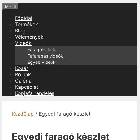
Menü
Főoldal
Termékek
Blog
Vélemények
Videók
Faragóleckék
Fafaragás videók
Egyéb videók
Kosár
Rólunk
Galéria
Kapcsolat
Kopjafa rendelés
Kezdőlap
/ Egyedi faragó készlet
Egyedi faragó készlet