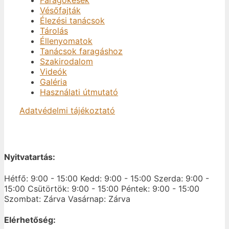
Faragókések
Vésőfajták
Élezési tanácsok
Tárolás
Éllenyomatok
Tanácsok faragáshoz
Szakirodalom
Videók
Galéria
Használati útmutató
Adatvédelmi tájékoztató
Nyitvatartás:
Hétfő: 9:00 - 15:00
Kedd: 9:00 - 15:00
Szerda: 9:00 -
15:00
Csütörtök: 9:00 - 15:00
Péntek: 9:00 - 15:00
Szombat: Zárva
Vasárnap: Zárva
Elérhetőség: