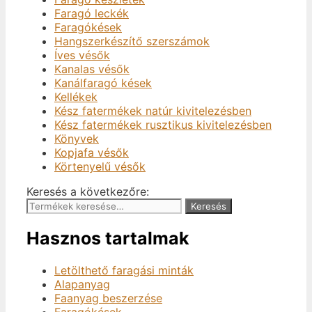
Faragó leckék
Faragókések
Hangszerkészítő szerszámok
Íves vésők
Kanalas vésők
Kanálfaragó kések
Kellékek
Kész fatermékek natúr kivitelezésben
Kész fatermékek rusztikus kivitelezésben
Könyvek
Kopjafa vésők
Körtenyelű vésők
Keresés a következőre:
Keresés
Hasznos tartalmak
Letölthető faragási minták
Alapanyag
Faanyag beszerzése