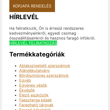
KOPJAFA RENDELÉS
HÍRLEVÉL
Ha feliratkozik, Ön is értesül rendszeres
kedvezményeinkről, egyedi csomag
összeállításainkról és hasznos faragó infókról.
HÍRLEVÉL FELIRATKOZÁS
Termékkategóriák
Ablakszigetelő szerszámok
Ajándékutalvány
Bőrdíszműves szerszámok
Egyéb
Egyenes vésők
Ékvésők
Élező eszközök
Faeszterga kések
Faragható tárgyak
Faragó készletek