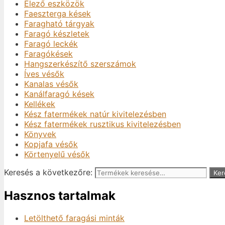
Élező eszközök
Faeszterga kések
Faragható tárgyak
Faragó készletek
Faragó leckék
Faragókések
Hangszerkészítő szerszámok
Íves vésők
Kanalas vésők
Kanálfaragó kések
Kellékek
Kész fatermékek natúr kivitelezésben
Kész fatermékek rusztikus kivitelezésben
Könyvek
Kopjafa vésők
Körtenyelű vésők
Keresés a következőre:
Ker
Hasznos tartalmak
Letölthető faragási minták