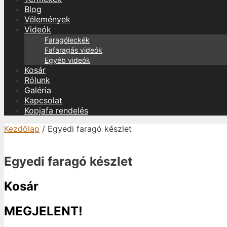
Blog
Vélemények
Videók
Faragóleckék
Fafaragás videók
Egyéb videók
Kosár
Rólunk
Galéria
Kapcsolat
Kopjafa rendelés
Kezdőlap
/ Egyedi faragó készlet
Egyedi faragó készlet
Kosár
MEGJELENT!