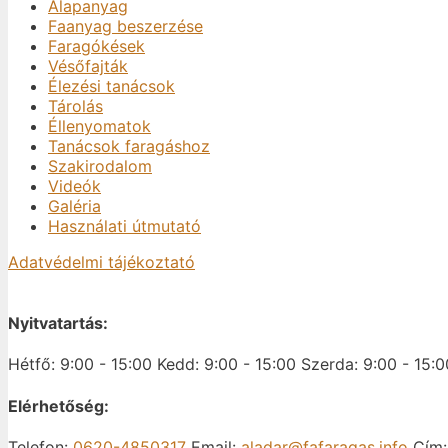
Alapanyag
Faanyag beszerzése
Faragókések
Vésőfajták
Élezési tanácsok
Tárolás
Éllenyomatok
Tanácsok faragáshoz
Szakirodalom
Videók
Galéria
Használati útmutató
Adatvédelmi tájékoztató
Nyitvatartás:
Hétfő: 9:00 - 15:00
Kedd: 9:00 - 15:00
Szerda: 9:00 - 15:0
Elérhetőség:
Telefon:
0620-4850317
Email:
aladar@fafaragas.info
Cím