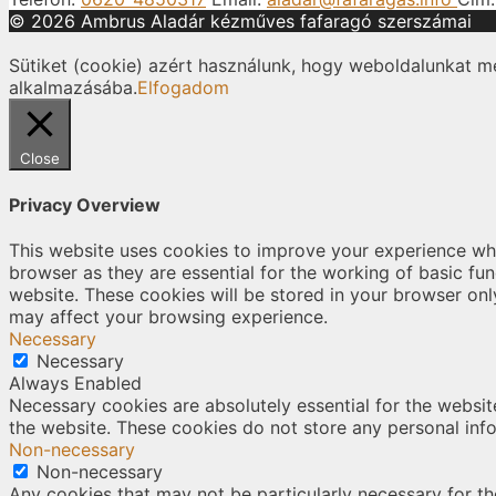
© 2026 Ambrus Aladár kézműves fafaragó szerszámai
Sütiket (cookie) azért használunk, hogy weboldalunkat m
alkalmazásába.
Elfogadom
Close
Privacy Overview
This website uses cookies to improve your experience whi
browser as they are essential for the working of basic fu
website. These cookies will be stored in your browser onl
may affect your browsing experience.
Necessary
Necessary
Always Enabled
Necessary cookies are absolutely essential for the website
the website. These cookies do not store any personal inf
Non-necessary
Non-necessary
Any cookies that may not be particularly necessary for the