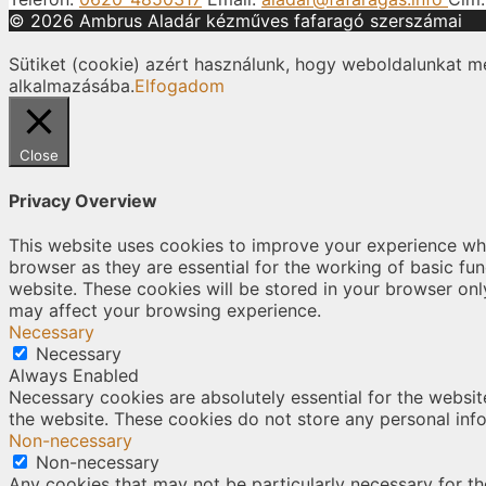
© 2026 Ambrus Aladár kézműves fafaragó szerszámai
Sütiket (cookie) azért használunk, hogy weboldalunkat m
alkalmazásába.
Elfogadom
Close
Privacy Overview
This website uses cookies to improve your experience whi
browser as they are essential for the working of basic fu
website. These cookies will be stored in your browser onl
may affect your browsing experience.
Necessary
Necessary
Always Enabled
Necessary cookies are absolutely essential for the website
the website. These cookies do not store any personal inf
Non-necessary
Non-necessary
Any cookies that may not be particularly necessary for the