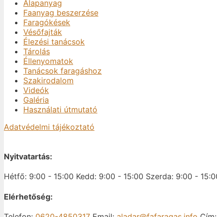
Alapanyag
Faanyag beszerzése
Faragókések
Vésőfajták
Élezési tanácsok
Tárolás
Éllenyomatok
Tanácsok faragáshoz
Szakirodalom
Videók
Galéria
Használati útmutató
Adatvédelmi tájékoztató
Nyitvatartás:
Hétfő: 9:00 - 15:00
Kedd: 9:00 - 15:00
Szerda: 9:00 - 15:0
Elérhetőség:
Telefon:
0620-4850317
Email:
aladar@fafaragas.info
Cím