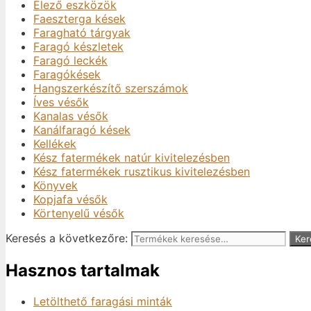
Élező eszközök
Faeszterga kések
Faragható tárgyak
Faragó készletek
Faragó leckék
Faragókések
Hangszerkészítő szerszámok
Íves vésők
Kanalas vésők
Kanálfaragó kések
Kellékek
Kész fatermékek natúr kivitelezésben
Kész fatermékek rusztikus kivitelezésben
Könyvek
Kopjafa vésők
Körtenyelű vésők
Keresés a következőre:
Ker
Hasznos tartalmak
Letölthető faragási minták