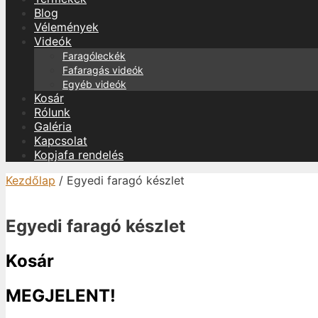
Blog
Vélemények
Videók
Faragóleckék
Fafaragás videók
Egyéb videók
Kosár
Rólunk
Galéria
Kapcsolat
Kopjafa rendelés
Kezdőlap
/ Egyedi faragó készlet
Egyedi faragó készlet
Kosár
MEGJELENT!