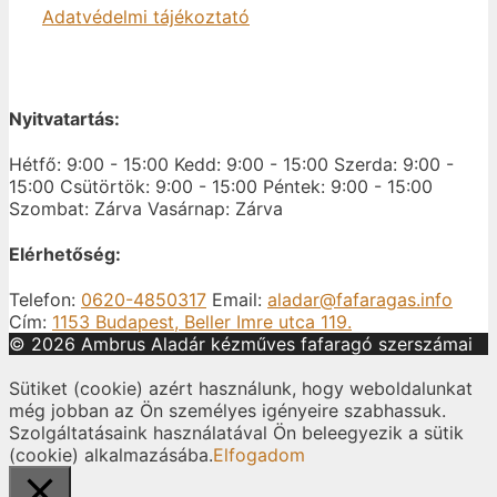
Adatvédelmi tájékoztató
Nyitvatartás:
Hétfő: 9:00 - 15:00
Kedd: 9:00 - 15:00
Szerda: 9:00 -
15:00
Csütörtök: 9:00 - 15:00
Péntek: 9:00 - 15:00
Szombat: Zárva
Vasárnap: Zárva
Elérhetőség:
Telefon:
0620-4850317
Email:
aladar@fafaragas.info
Cím:
1153 Budapest, Beller Imre utca 119.
© 2026 Ambrus Aladár kézműves fafaragó szerszámai
Sütiket (cookie) azért használunk, hogy weboldalunkat
még jobban az Ön személyes igényeire szabhassuk.
Szolgáltatásaink használatával Ön beleegyezik a sütik
(cookie) alkalmazásába.
Elfogadom