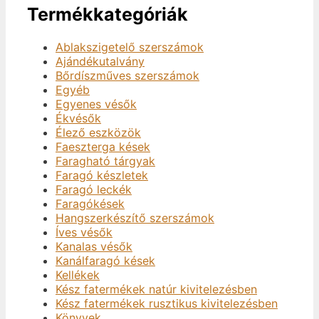
Termékkategóriák
Ablakszigetelő szerszámok
Ajándékutalvány
Bőrdíszműves szerszámok
Egyéb
Egyenes vésők
Ékvésők
Élező eszközök
Faeszterga kések
Faragható tárgyak
Faragó készletek
Faragó leckék
Faragókések
Hangszerkészítő szerszámok
Íves vésők
Kanalas vésők
Kanálfaragó kések
Kellékek
Kész fatermékek natúr kivitelezésben
Kész fatermékek rusztikus kivitelezésben
Könyvek