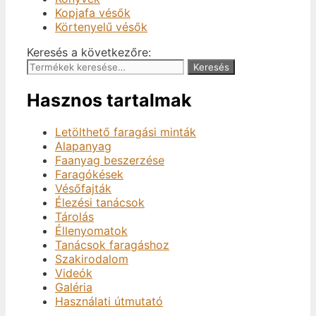
Kopjafa vésők
Körtenyelű vésők
Keresés a következőre:
Keresés
Hasznos tartalmak
Letölthető faragási minták
Alapanyag
Faanyag beszerzése
Faragókések
Vésőfajták
Élezési tanácsok
Tárolás
Éllenyomatok
Tanácsok faragáshoz
Szakirodalom
Videók
Galéria
Használati útmutató