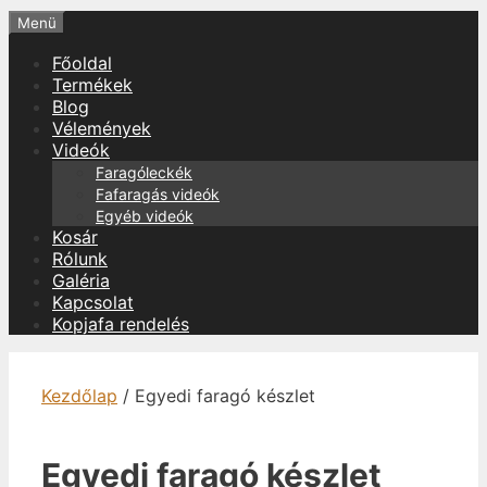
Menü
Főoldal
Termékek
Blog
Vélemények
Videók
Faragóleckék
Fafaragás videók
Egyéb videók
Kosár
Rólunk
Galéria
Kapcsolat
Kopjafa rendelés
Kezdőlap
/ Egyedi faragó készlet
Egyedi faragó készlet