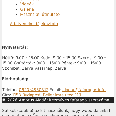
Videók
Galéria
Használati útmutató
Adatvédelmi tájékoztató
Nyitvatartás:
Hétfő: 9:00 - 15:00
Kedd: 9:00 - 15:00
Szerda: 9:00 -
15:00
Csütörtök: 9:00 - 15:00
Péntek: 9:00 - 15:00
Szombat: Zárva
Vasárnap: Zárva
Elérhetőség:
Telefon:
0620-4850317
Email:
aladar@fafaragas.info
Cím:
1153 Budapest, Beller Imre utca 119.
© 2026 Ambrus Aladár kézműves fafaragó szerszámai
Sütiket (cookie) azért használunk, hogy weboldalunkat
még jobban az Ön személyes igényeire szabhassuk.