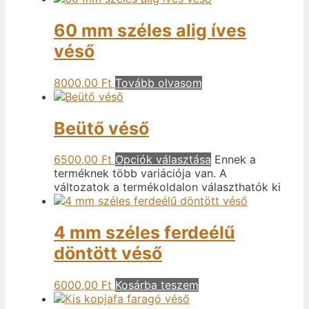
60 mm széles alig íves
véső
8000,00
Ft
Tovább olvasom
Beütő véső
6500,00
Ft
Opciók választása
Ennek a
terméknek több variációja van. A
változatok a termékoldalon választhatók ki
4 mm széles ferdeélű
döntött véső
6000,00
Ft
Kosárba teszem