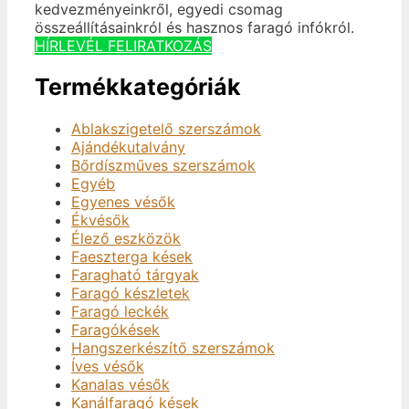
kedvezményeinkről, egyedi csomag
összeállításainkról és hasznos faragó infókról.
HÍRLEVÉL FELIRATKOZÁS
Termékkategóriák
Ablakszigetelő szerszámok
Ajándékutalvány
Bőrdíszműves szerszámok
Egyéb
Egyenes vésők
Ékvésők
Élező eszközök
Faeszterga kések
Faragható tárgyak
Faragó készletek
Faragó leckék
Faragókések
Hangszerkészítő szerszámok
Íves vésők
Kanalas vésők
Kanálfaragó kések