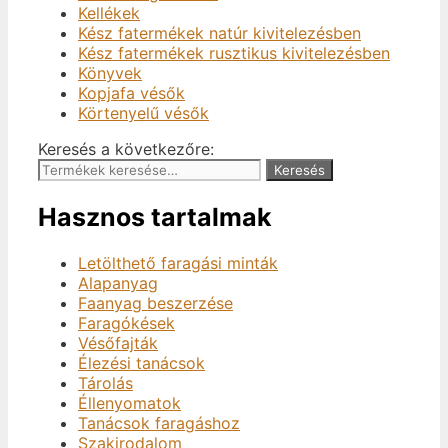
Kellékek
Kész fatermékek natúr kivitelezésben
Kész fatermékek rusztikus kivitelezésben
Könyvek
Kopjafa vésők
Körtenyelű vésők
Keresés a következőre:
Keresés
Hasznos tartalmak
Letölthető faragási minták
Alapanyag
Faanyag beszerzése
Faragókések
Vésőfajták
Élezési tanácsok
Tárolás
Éllenyomatok
Tanácsok faragáshoz
Szakirodalom