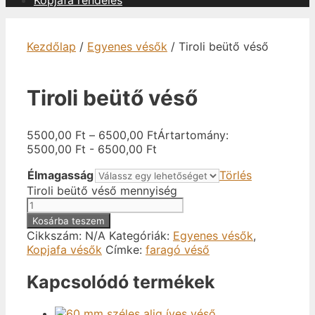
Kopjafa rendelés
Kezdőlap
/
Egyenes vésők
/ Tiroli beütő véső
Tiroli beütő véső
5500,00
Ft
–
6500,00
Ft
Ártartomány:
5500,00 Ft - 6500,00 Ft
Élmagasság
Törlés
Tiroli beütő véső mennyiség
Kosárba teszem
Cikkszám:
N/A
Kategóriák:
Egyenes vésők
,
Kopjafa vésők
Címke:
faragó véső
Kapcsolódó termékek