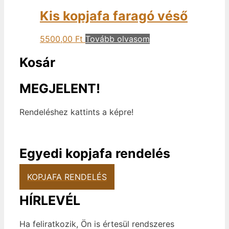
Kis kopjafa faragó véső
5500,00
Ft
Tovább olvasom
Kosár
MEGJELENT!
Rendeléshez kattints a képre!
Egyedi kopjafa rendelés
KOPJAFA RENDELÉS
HÍRLEVÉL
Ha feliratkozik, Ön is értesül rendszeres