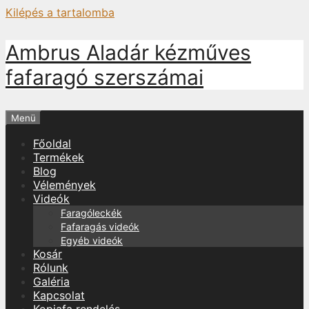
Kilépés a tartalomba
Ambrus Aladár kézműves
fafaragó szerszámai
Menü
Főoldal
Termékek
Blog
Vélemények
Videók
Faragóleckék
Fafaragás videók
Egyéb videók
Kosár
Rólunk
Galéria
Kapcsolat