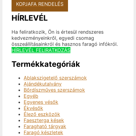
KOPJAFA RENDELÉS
HÍRLEVÉL
Ha feliratkozik, Ön is értesül rendszeres
kedvezményeinkről, egyedi csomag
összeállításainkról és hasznos faragó infókról.
HÍRLEVÉL FELIRATKOZÁS
Termékkategóriák
Ablakszigetelő szerszámok
Ajándékutalvány
Bőrdíszműves szerszámok
Egyéb
Egyenes vésők
Ékvésők
Élező eszközök
Faeszterga kések
Faragható tárgyak
Faragó készletek