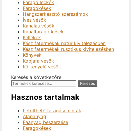
Faragó leckék
Faragókések
Hangszerkészítő szerszámok
Íves vésők
Kanalas vésők
Kanálfaragó kések
Kellékek
Kész fatermékek natúr kivitelezésben
Kész fatermékek rusztikus kivitelezésben
Könyvek
Kopjafa vésők
Körtenyelű vésők
Keresés a következőre:
Keresés
Hasznos tartalmak
Letölthető faragási minták
Alapanyag
Faanyag beszerzése
Faragókések