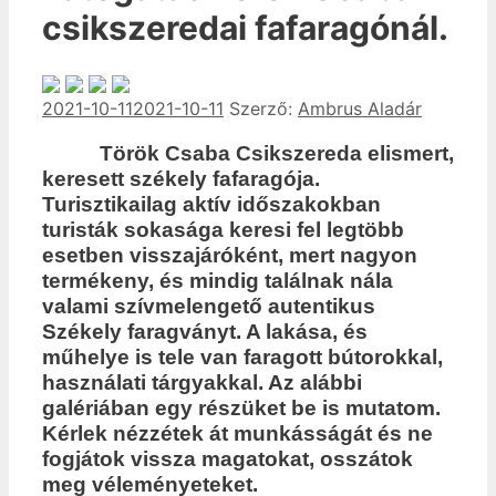
csikszeredai fafaragónál.
2021-10-11
2021-10-11
Szerző:
Ambrus Aladár
Török Csaba Csikszereda elismert,
keresett székely fafaragója.
Turisztikailag aktív időszakokban
turisták sokasága keresi fel legtöbb
esetben visszajáróként, mert nagyon
termékeny, és mindig találnak nála
valami szívmelengető autentikus
Székely faragványt. A lakása, és
műhelye is tele van faragott bútorokkal,
használati tárgyakkal. Az alábbi
galériában egy részüket be is mutatom.
Kérlek nézzétek át munkásságát és ne
fogjátok vissza magatokat, osszátok
meg véleményeteket.