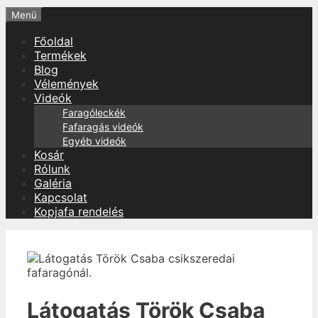
Menü
Főoldal
Termékek
Blog
Vélemények
Videók
Faragóleckék
Fafaragás videók
Egyéb videók
Kosár
Rólunk
Galéria
Kapcsolat
Kopjafa rendelés
Látogatás Török Csaba