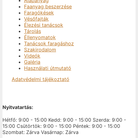
Alapanyag
Faanyag beszerzése
Faragókések
Vésőfajták
Élezési tanácsok
Tárolás
Éllenyomatok
Tanácsok faragáshoz
Szakirodalom
Videók
Galéria
Használati útmutató
Adatvédelmi tájékoztató
Nyitvatartás:
Hétfő: 9:00 - 15:00
Kedd: 9:00 - 15:00
Szerda: 9:00 -
15:00
Csütörtök: 9:00 - 15:00
Péntek: 9:00 - 15:00
Szombat: Zárva
Vasárnap: Zárva