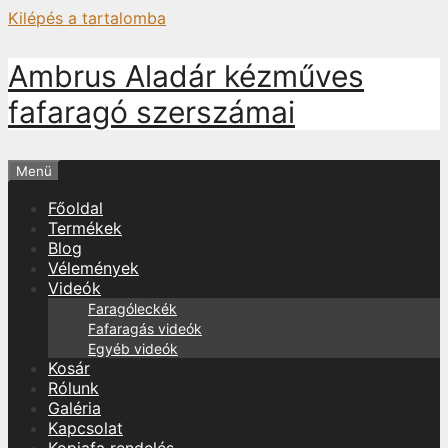
Kilépés a tartalomba
Ambrus Aladár kézműves
fafaragó szerszámai
Menü
Főoldal
Termékek
Blog
Vélemények
Videók
Faragóleckék
Fafaragás videók
Egyéb videók
Kosár
Rólunk
Galéria
Kapcsolat