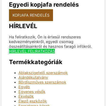
Egyedi kopjafa rendelés
KOPJAFA RENDELÉS
HÍRLEVÉL
Ha feliratkozik, Ön is értesül rendszeres
kedvezményeinkről, egyedi csomag
összeállításainkról és hasznos faragó infókról.
HÍRLEVÉL FELIRATKOZÁS
Termékkategóriák
Ablakszigetelő szerszámok
Ajándékutalvány
Bőrdíszműves szerszámok
Egyéb
Egyenes vésők
Ékvésők
Élező eszközök
Faeszterga kések