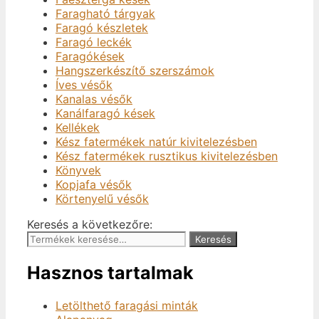
Faragható tárgyak
Faragó készletek
Faragó leckék
Faragókések
Hangszerkészítő szerszámok
Íves vésők
Kanalas vésők
Kanálfaragó kések
Kellékek
Kész fatermékek natúr kivitelezésben
Kész fatermékek rusztikus kivitelezésben
Könyvek
Kopjafa vésők
Körtenyelű vésők
Keresés a következőre:
Keresés
Hasznos tartalmak
Letölthető faragási minták