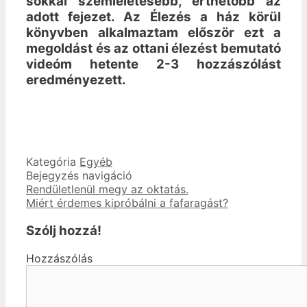
sokkal szemléletesebb, érthetőbb az
adott fejezet. Az Élezés a ház körül
könyvben alkalmaztam először ezt a
megoldást és az ottani élezést bemutató
videóm hetente 2-3 hozzászólást
eredményezett.
Kategória
Egyéb
Bejegyzés navigáció
Rendületlenül megy az oktatás.
Miért érdemes kipróbálni a fafaragást?
Szólj hozzá!
Hozzászólás