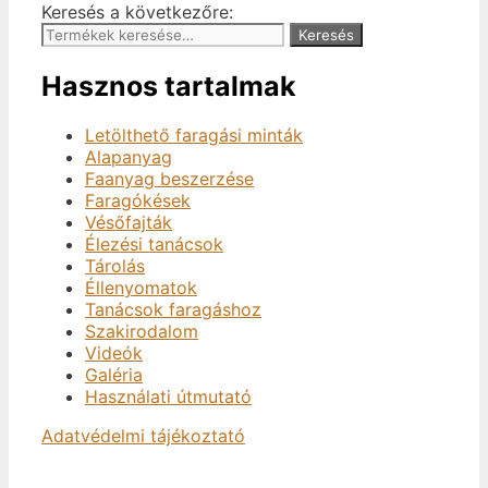
Keresés a következőre:
Keresés
Hasznos tartalmak
Letölthető faragási minták
Alapanyag
Faanyag beszerzése
Faragókések
Vésőfajták
Élezési tanácsok
Tárolás
Éllenyomatok
Tanácsok faragáshoz
Szakirodalom
Videók
Galéria
Használati útmutató
Adatvédelmi tájékoztató