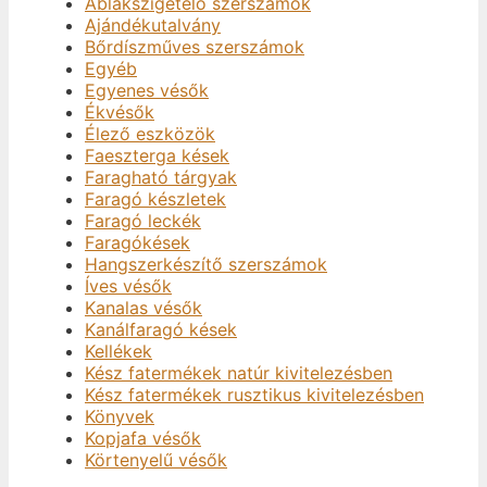
Ablakszigetelő szerszámok
Ajándékutalvány
Bőrdíszműves szerszámok
Egyéb
Egyenes vésők
Ékvésők
Élező eszközök
Faeszterga kések
Faragható tárgyak
Faragó készletek
Faragó leckék
Faragókések
Hangszerkészítő szerszámok
Íves vésők
Kanalas vésők
Kanálfaragó kések
Kellékek
Kész fatermékek natúr kivitelezésben
Kész fatermékek rusztikus kivitelezésben
Könyvek
Kopjafa vésők
Körtenyelű vésők