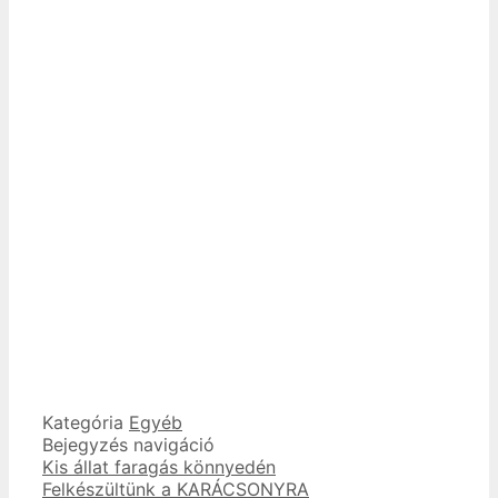
Kategória
Egyéb
Bejegyzés navigáció
Kis állat faragás könnyedén
Felkészültünk a KARÁCSONYRA