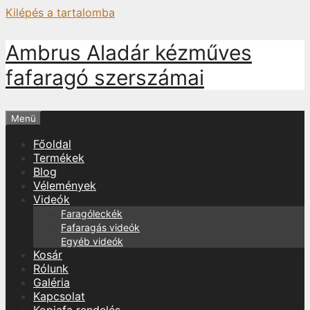
Kilépés a tartalomba
Ambrus Aladár kézműves
fafaragó szerszámai
Menü
Főoldal
Termékek
Blog
Vélemények
Videók
Faragóleckék
Fafaragás videók
Egyéb videók
Kosár
Rólunk
Galéria
Kapcsolat