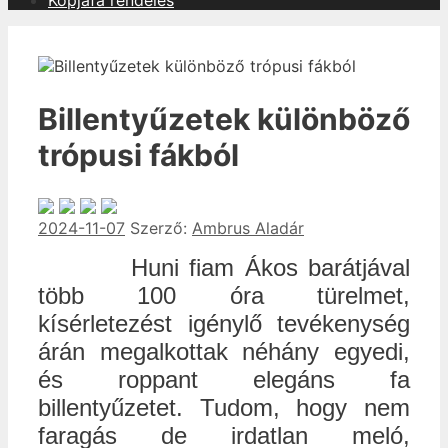
Kopjafa rendelés
Billentyűzetek különböző
trópusi fákból
2024-11-07
Szerző:
Ambrus Aladár
Huni fiam Ákos barátjával
több 100 óra türelmet,
kísérletezést igénylő tevékenység
árán megalkottak néhány egyedi,
és roppant elegáns fa
billentyűzetet. Tudom, hogy nem
faragás de irdatlan meló,