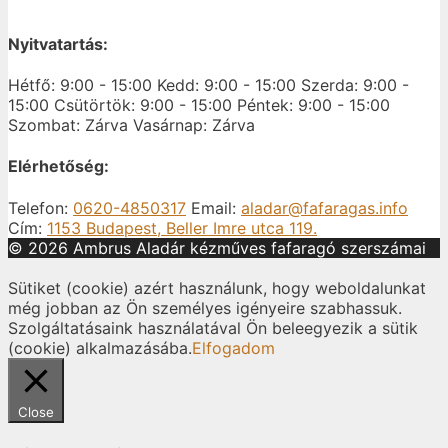
Nyitvatartás:
Hétfő: 9:00 - 15:00
Kedd: 9:00 - 15:00
Szerda: 9:00 -
15:00
Csütörtök: 9:00 - 15:00
Péntek: 9:00 - 15:00
Szombat: Zárva
Vasárnap: Zárva
Elérhetőség:
Telefon:
0620-4850317
Email:
aladar@fafaragas.info
Cím:
1153 Budapest, Beller Imre utca 119.
© 2026 Ambrus Aladár kézműves fafaragó szerszámai
Sütiket (cookie) azért használunk, hogy weboldalunkat
még jobban az Ön személyes igényeire szabhassuk.
Szolgáltatásaink használatával Ön beleegyezik a sütik
(cookie) alkalmazásába.
Elfogadom
Close